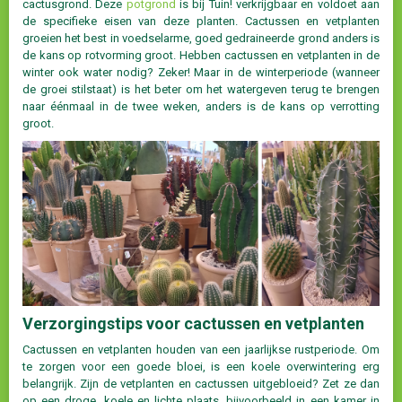
cactusgrond. Deze
potgrond
is bij Tuin! verkrijgbaar en voldoet aan
de specifieke eisen van deze planten. Cactussen en vetplanten
groeien het best in voedselarme, goed gedraineerde grond anders is
de kans op rotvorming groot. Hebben cactussen en vetplanten in de
winter ook water nodig? Zeker! Maar in de winterperiode (wanneer
de groei stilstaat) is het beter om het watergeven terug te brengen
naar éénmaal in de twee weken, anders is de kans op verrotting
groot.
Verzorgingstips voor cactussen en vetplanten
Cactussen en vetplanten houden van een jaarlijkse rustperiode. Om
te zorgen voor een goede bloei, is een koele overwintering erg
belangrijk. Zijn de vetplanten en cactussen uitgebloeid? Zet ze dan
op een droge, koele en lichte plaats, bijvoorbeeld in een kamer in