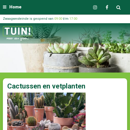
Home
Zwaagwesteinde is geopend van
09:00
t/m
17:00
Cactussen en vetplanten