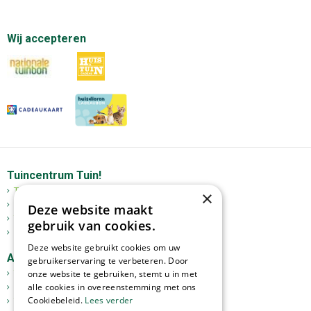
Wij accepteren
Tuincentrum Tuin!
Tuincentrum
×
Mediterrane bomen
Deze website maakt
Tuinplanten
gebruik van cookies.
Kerst
Deze website gebruikt cookies om uw
Assortiment
gebruikerservaring te verbeteren. Door
onze website te gebruiken, stemt u in met
Tuinplanten
alle cookies in overeenstemming met ons
Kamerplanten
Cookiebeleid.
Lees verder
Tuinverlichting