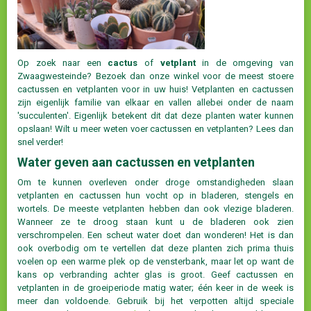
Op zoek naar een
cactus
of
vetplant
in de omgeving van
Zwaagwesteinde? Bezoek dan onze winkel voor de meest stoere
cactussen en vetplanten voor in uw huis! Vetplanten en cactussen
zijn eigenlijk familie van elkaar en vallen allebei onder de naam
'succulenten'. Eigenlijk betekent dit dat deze planten water kunnen
opslaan! Wilt u meer weten voer cactussen en vetplanten? Lees dan
snel verder!
Water geven aan cactussen en vetplanten
Om te kunnen overleven onder droge omstandigheden slaan
vetplanten en cactussen hun vocht op in bladeren, stengels en
wortels. De meeste vetplanten hebben dan ook vlezige bladeren.
Wanneer ze te droog staan kunt u de bladeren ook zien
verschrompelen. Een scheut water doet dan wonderen! Het is dan
ook overbodig om te vertellen dat deze planten zich prima thuis
voelen op een warme plek op de vensterbank, maar let op want de
kans op verbranding achter glas is groot. Geef cactussen en
vetplanten in de groeiperiode matig water; één keer in de week is
meer dan voldoende. Gebruik bij het verpotten altijd speciale