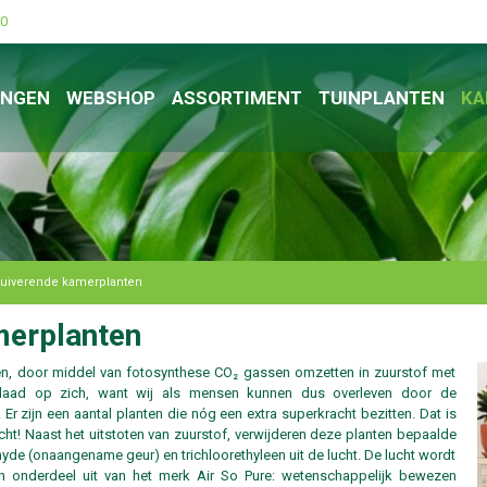
00
INGEN
WEBSHOP
ASSORTIMENT
TUINPLANTEN
KA
uiverende kamerplanten
merplanten
en, door middel van fotosynthese CO₂ gassen omzetten in zuurstof met
endaad op zich, want wij als mensen kunnen dus overleven door de
r zijn een aantal planten die nóg een extra superkracht bezitten. Dat is
ucht! Naast het uitstoten van zuurstof, verwijderen deze planten bepaalde
de (onaangename geur) en trichloorethyleen uit de lucht. De lucht wordt
ken onderdeel uit van het merk Air So Pure: wetenschappelijk bewezen