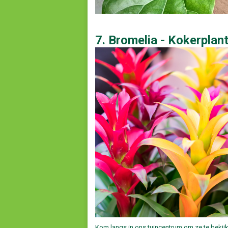
7. Bromelia - Kokerplan
Kom langs in ons tuincentrum om ze te bekij