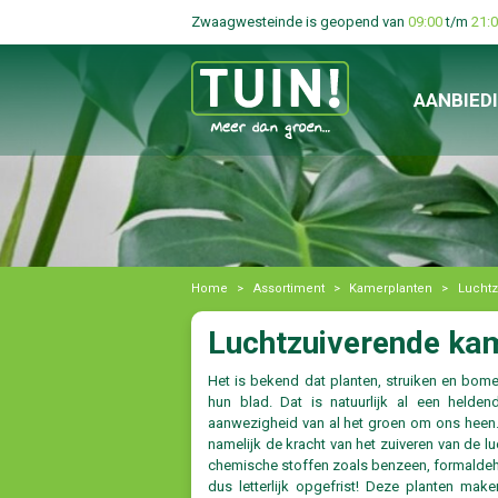
Zwaagwesteinde is geopend van
09:00
t/m
21:
AANBIED
Home
>
Assortiment
>
Kamerplanten
>
Luchtz
Luchtzuiverende ka
Het is bekend dat planten, struiken en bom
hun blad. Dat is natuurlijk al een held
aanwezigheid van al het groen om ons heen. E
namelijk de kracht van het zuiveren van de l
chemische stoffen zoals benzeen, formaldehy
dus letterlijk opgefrist! Deze planten ma