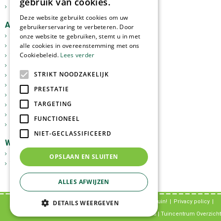
gebruik van cookies.
Kerst
Deze website gebruikt cookies om uw
Assortiment
gebruikerservaring te verbeteren. Door
onze website te gebruiken, stemt u in met
Tuinplanten
alle cookies in overeenstemming met ons
Kamerplanten
Cookiebeleid.
Lees verder
Tuinverlichting
Potterie
STRIKT NOODZAKELIJK
Meststoffen
Graszoden
PRESTATIE
Tuingereedschap
TARGETING
Vijverartikelen
Sfeer en Cadeau
FUNCTIONEEL
Dierbenodigdheden
NIET-GECLASSIFICEERD
Webshop
GoedkopeOlijfbomen.nl
OPSLAAN EN SLUITEN
Tuinplantenonline.nl
ALLES AFWIJZEN
© Tuincentrum Tuin!
Privacy policy
DETAILS WEERGEVEN
Green Solutions
|
Tuincentrum Overzicht