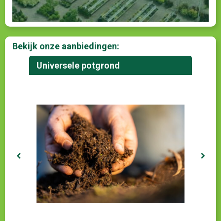
Bekijk onze aanbiedingen:
Universele potgrond
Kl