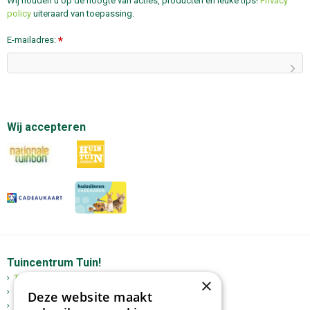
Wij houden u op de hoogte van acties, producten en leuke tips!
Privacy
policy
uiteraard van toepassing.
E-mailadres:
*
Wij accepteren
Tuincentrum Tuin!
Tuincentrum
×
Mediterrane bomen
Deze website maakt
Tuinplanten