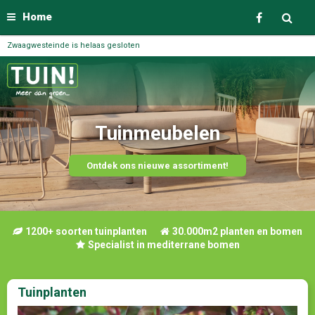
Home
Zwaagwesteinde is helaas gesloten
De beste tuinplanten
Tuinmeubelen
vind je in onze winkel én webshop
Ontdek ons nieuwe assortiment!
1200+ soorten tuinplanten
30.000m2 planten en bomen
Specialist in mediterrane bomen
Tuinplanten