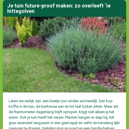
Je tuin future-proof maken: zo overleeft ‘ie
hittegolven
Laten we eerlijk zijn: een beetje zon vinden we heerlijk. Een kop
koffie in de tuin, de barbecue aan en tot laat buiten zitten. Maar als
de thermometer dagenlang blijft oplopen, krijgt niet alleen jij het
warm. Ook je tuin heeft het zwaar. Planten hangen er slap bij, het
gras verandert langzaam in een geel tapijt en zelfs de tuinslang lijkt
overuren te draaien. Gelukkig kun je jouw tuin een handje helpen.