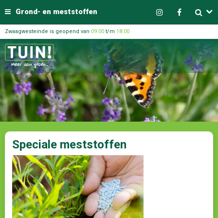
Grond- en meststoffen
Zwaagwesteinde is geopend van
09:00
t/m
18:00
Speciale meststoffen