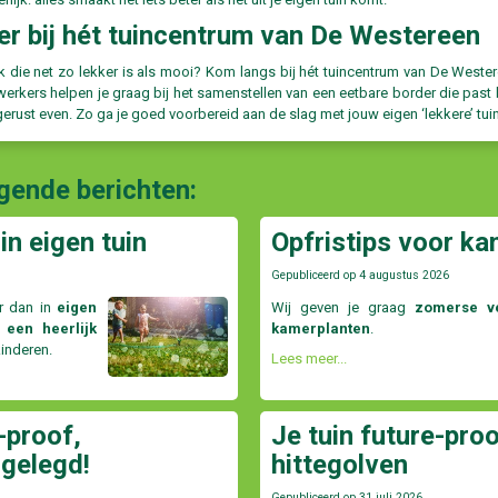
er bij hét tuincentrum van De Westereen
ek die net zo lekker is als mooi? Kom langs bij hét tuincentrum van De Wes
rkers helpen je graag bij het samenstellen van een eetbare border die past b
gerust even. Zo ga je goed voorbereid aan de slag met jouw eigen ‘lekkere’ tuin
lgende berichten:
in eigen tuin
Opfristips voor ka
Gepubliceerd op
4 augustus 2026
r dan in
eigen
Wij geven je graag
zomerse ve
 een heerlijk
kamerplanten
.
kinderen.
Lees meer...
-proof,
Je tuin future-proo
 gelegd!
hittegolven
Gepubliceerd op
31 juli 2026