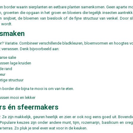
een border waarin sierplanten en eetbare planten samenkomen. Geen aparte mo
n, groenten die opgaan in het groen en bloeiers die tegelijk insecten aantrek
an snijbiet, de bloemen van bieslook of de fijne structuur van venkel. Door 
g wordt.
 smaken
? Variatie. Combineer verschillende bladkleuren, bloemvormen en hoogtes voor
jft verrassen. Denk bijvoorbeeld aan:
arse salie
ussen lage kruiden
de rand
leur
tige structuur
 border die bijna te mooi is om van te eten.
rs én sfeermakers
r. Ze zijn makkelijk, geuren heerlijk en zien er ook nog eens goed uit. Bovend
Populaire keuzes zijn onder andere munt, tijm, rozemarijn, basilicum en oreg
e terras. Zo pluk je snel even wat voor in de keuken.