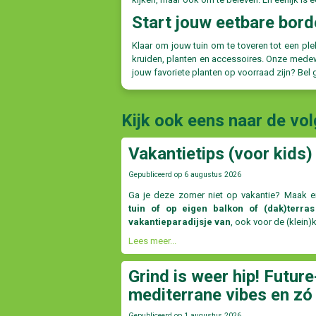
Start jouw eetbare bord
Klaar om jouw tuin om te toveren tot een pl
kruiden, planten en accessoires. Onze medewe
jouw favoriete planten op voorraad zijn? Bel 
Kijk ook eens naar de vo
Vakantietips (voor kids) 
Gepubliceerd op
6 augustus 2026
Ga je deze zomer niet op vakantie? Maak e
tuin of op eigen balkon of (dak)terras
vakantieparadijsje van
, ook voor de (klein)
Lees meer...
Grind is weer hip! Future
mediterrane vibes en zó
Gepubliceerd op
1 augustus 2026