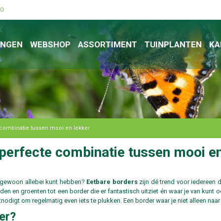
00
INGEN
WEBSHOP
ASSORTIMENT
TUINPLANTEN
KA
 combinatie tussen mooi en lekker
 perfecte combinatie tussen mooi en
e gewoon allebei kunt hebben?
Eetbare borders
zijn dé trend voor iedereen d
den en groenten tot een border die er fantastisch uitziet én waar je van kunt 
 uitnodigt om regelmatig even iets te plukken. Een border waar je niet alleen naar
er?