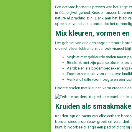
Een eetbare border is precies wat het zegt: 
in één stijlvol geheel. Kruiden tussen bloeme
nature al prachtig zijn. Denk aan het blad v
speels en vol uitziet, zonder dat het rommeli
Mix kleuren, vormen en
Het geheim van een geslaagde eetbare border
die niet alleen lekker is, maar ook visueel bli
Snijbiet met gekleurde stelen naast pa
Bieslook met zijn paarse bloemetjes t
Aardbeien als bodembedekker langs 
Frambozenstruik voor die zoete knalk
Venkel of dille voor hoogte en een luch
Door te spelen met kleur en vorm creëer je een
Kruiden als smaakmake
Kruiden zijn de basis van elke eetbare borde
border steeds opnieuw groeit en verandert. 
kunt, bijvoorbeeld langs een pad of dicht bij j