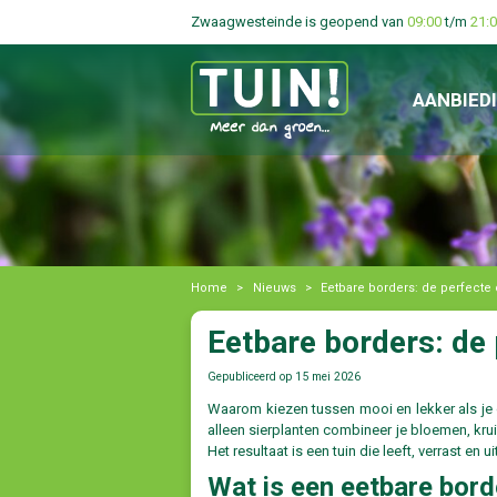
Zwaagwesteinde is geopend van
09:00
t/m
21:
AANBIED
Home
>
Nieuws
>
Eetbare borders: de perfecte
Eetbare borders: de
Gepubliceerd op
15 mei 2026
Waarom kiezen tussen mooi en lekker als j
alleen sierplanten combineer je bloemen, krui
Het resultaat is een tuin die leeft, verrast en
Wat is een eetbare bord