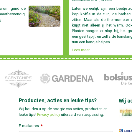
aarom grind dé
Laten we eerlijk zijn: een beetje z
atbestendig,
kop koffie in de tuin, de barbecu
g.
zitten. Maar als de thermometer d
krijgt niet alleen jij het warm. Oo
Planten hangen er slap bij, het g
een geel tapijt en zelfs de tuinslan
tuin een handje helpen.
Lees meer...
Producten, acties en leuke tips?
Wij a
Wij houden u op de hoogte van acties, producten en
leuke tips!
Privacy policy
uiteraard van toepassing.
E-mailadres:
*