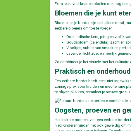
Extra leuk: veel kruiden bloeien ook nog eens
Bloemen die je kunt ete
Bloemen in je border zijn niet alleen mooi, m
eetbare bloeiers om toe te voegen:
Oost-Indische kers, pittig en vrolijk van
Goudsbloem (calendula), zacht en zon
Viooltjes, subtiel van smaak en perfec
Lavendel, licht zoet en heerlijk geuren
Zo combineer je het visuele met het culinaire
Praktisch en onderhouds
Een eetbare border hoeft echt niet ingewikkeld
zonnige plek voor kruiden en mediterrane pla
te blijven plukken, stimuleer je nieuwe groei. E
Oogsten, proeven en ge
Het leukste moment van een eetbare border is
niet! Kinderen vinden het ook geweldig om mee
kijken, maar ook om te beleven. En eerlijk is ee