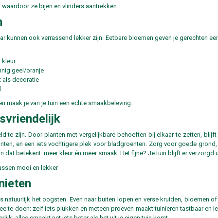
, waardoor ze bijen en vlinders aantrekken.
n
aar kunnen ook verrassend lekker zijn. Eetbare bloemen geven je gerechten een e
 kleur
nig geel/oranje
t als decoratie
d
 en maak je van je tuin een echte smaakbeleving.
vriendelijk
 te zijn. Door planten met vergelijkbare behoeften bij elkaar te zetten, blijft
nten, en een iets vochtigere plek voor bladgroenten. Zorg voor goede grond,
n dat betekent: meer kleur én meer smaak. Het fijne? Je tuin blijft er verzorgd uitz
nieten
 natuurlijk het oogsten. Even naar buiten lopen en verse kruiden, bloemen of 
 te doen: zelf iets plukken en meteen proeven maakt tuinieren tastbaar en leu
rlijk: alles smaakt net iets beter als het uit je eigen tuin komt.