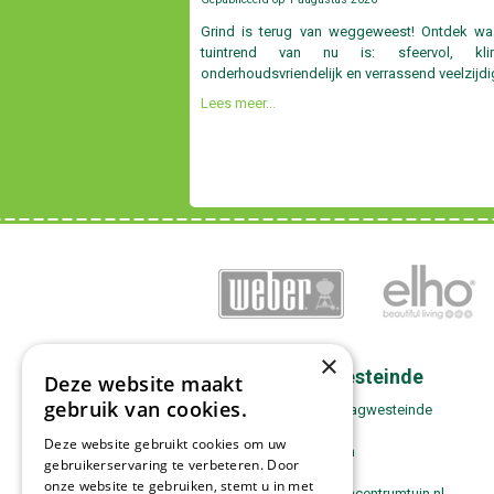
Grind is terug van weggeweest! Ontdek w
tuintrend van nu is: sfeervol, klima
onderhoudsvriendelijk en verrassend veelzijdi
Lees meer...
×
Contact Zwaagwesteinde
Deze website maakt
gebruik van cookies.
Tuincentrum Tuin! Zwaagwesteinde
Boppewei 17
Deze website gebruikt cookies om uw
9271 VH De Westereen
gebruikerservaring te verbeteren. Door
0511-443180
onze website te gebruiken, stemt u in met
zwaagwesteinde@tuincentrumtuin.nl