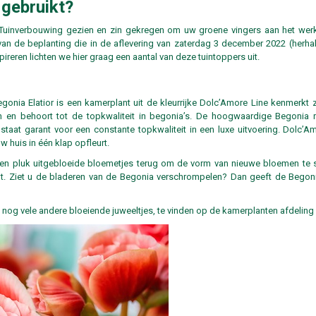
 gebruikt?
e Tuinverbouwing gezien en zin gekregen om uw groene vingers aan het werk
n de beplanting die in de aflevering van zaterdag 3 december 2022 (herha
reren lichten we hier graag een aantal van deze tuintoppers uit.
nia Elatior is een kamerplant uit de kleurrijke Dolc’Amore Line kenmerkt 
n en behoort tot de topkwaliteit in begonia’s. De hoogwaardige Begonia 
taat garant voor een constante topkwaliteit in een luxe uitvoering. Dolc’
 huis in één klap opfleurt.
en pluk uitgebloeide bloemetjes terug om de vorm van nieuwe bloemen te s
icht. Ziet u de bladeren van de Begonia verschrompelen? Dan geeft de Bego
 nog vele andere bloeiende juweeltjes, te vinden op de kamerplanten afdeling