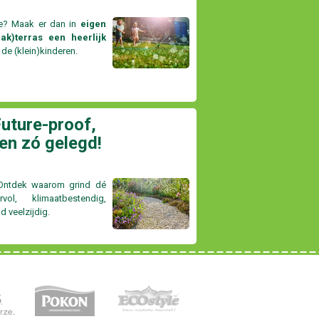
ie? Maak er dan in
eigen
ak)terras een heerlijk
 de (klein)kinderen.
Future-proof,
en zó gelegd!
 Ontdek waarom grind dé
ol, klimaatbestendig,
 veelzijdig.