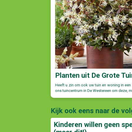
Planten uit De Grote Tu
Heeft u zin om ook uw tuin en woning in een
ons tuincentrum in De Westereen om deze, ma
Kijk ook eens naar de vo
Kinderen willen geen sp