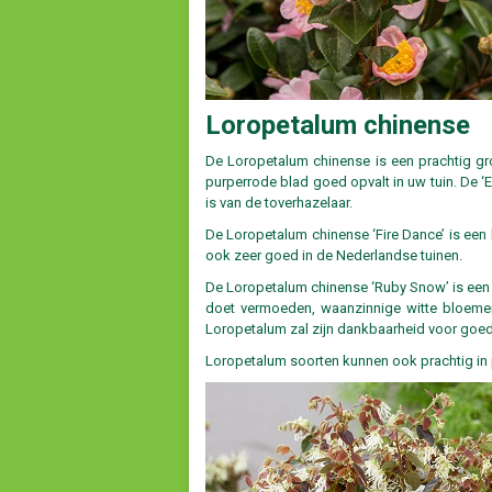
Loropetalum chinense
De Loropetalum chinense is een prachtig gro
purperrode blad goed opvalt in uw tuin. De ‘
is van de toverhazelaar.
De Loropetalum chinense ‘Fire Dance’ is een
ook zeer goed in de Nederlandse tuinen.
De Loropetalum chinense ‘Ruby Snow’ is een g
doet vermoeden, waanzinnige witte bloemen
Loropetalum zal zijn dankbaarheid voor goede
Loropetalum soorten kunnen ook prachtig in p