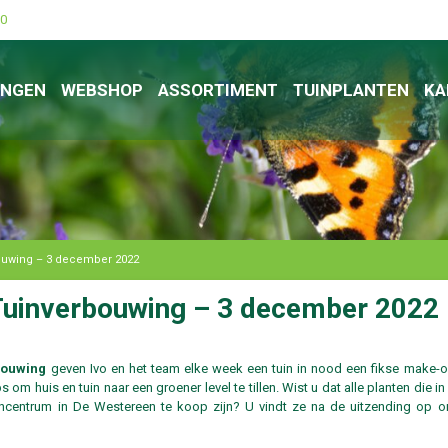
00
INGEN
WEBSHOP
ASSORTIMENT
TUINPLANTEN
KA
bouwing – 3 december 2022
 Tuinverbouwing – 3 december 2022
bouwing
geven Ivo en het team elke week een tuin in nood een fikse make-o
s om huis en tuin naar een groener level te tillen. Wist u dat alle planten die in
ncentrum in De Westereen te koop zijn? U vindt ze na de uitzending op o