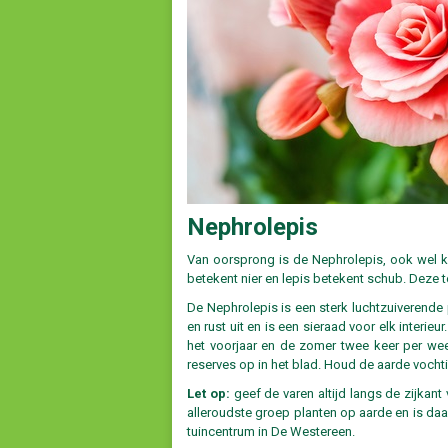
Nephrolepis
Van oorsprong is de Nephrolepis, ook wel k
betekent nier en lepis betekent schub. Deze
De Nephrolepis is een sterk luchtzuiverende 
en rust uit en is een sieraad voor elk interie
het voorjaar en de zomer twee keer per wee
reserves op in het blad. Houd de aarde vochtig
Let op:
geef de varen altijd langs de zijkan
alleroudste groep planten op aarde en is daaro
tuincentrum in De Westereen.