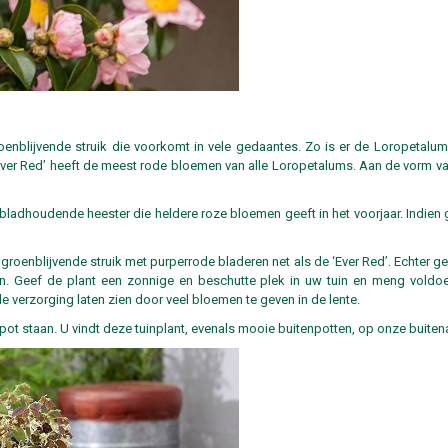
enblijvende struik die voorkomt in vele gedaantes. Zo is er de Loropetalum
Ever Red’ heeft de meest rode bloemen van alle Loropetalums. Aan de vorm va
 bladhoudende heester die heldere roze bloemen geeft in het voorjaar. Indien
roenblijvende struik met purperrode bladeren net als de ‘Ever Red’. Echter 
. Geef de plant een zonnige en beschutte plek in uw tuin en meng voldoe
 verzorging laten zien door veel bloemen te geven in de lente.
ot staan. U vindt deze tuinplant, evenals mooie buitenpotten, op onze buiten