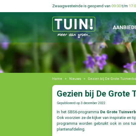
Zwaagwesteinde is geopend van
09:00
t/m
17:
AANBIED
Home
>
Nieuws
>
Gezien bij De Grote Tuinver
Gezien bij De Grote
Gepubliceerd op
3 december 2022
In het SBS6-programma
De Grote Tuinver
Ook voorzien ze de kijker van inspiratie en tip
programma worden gebruikt ook in ons tui
plantenafdeling.