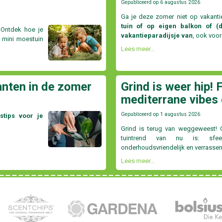
Gepubliceerd op
6 augustus 2026
Ga je deze zomer niet op vakant
tuin of op eigen balkon of (d
 Ontdek hoe je
vakantieparadijsje van
, ook voor
n mini moestuin
Lees meer...
anten in de zomer
Grind is weer hip! 
mediterrane vibes 
Gepubliceerd op
1 augustus 2026
stips voor je
Grind is terug van weggeweest!
tuintrend van nu is: sfeerv
onderhoudsvriendelijk en verrassend
Lees meer...