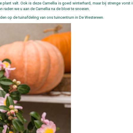
de plant valt. Ook is deze Camellia is goed winterhard, maar bij strenge vorst
 raden we u aan de Camellia na de bloei te snoeien.
inden op de tuinafdeling van ons tuincentrum in De Westereen.