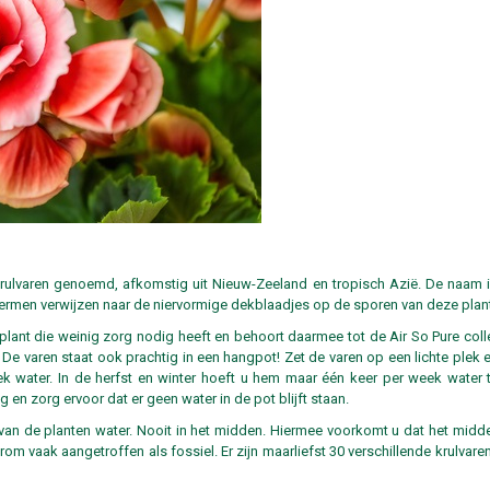
rulvaren genoemd, afkomstig uit Nieuw-Zeeland en tropisch Azië. De naam 
 termen verwijzen naar de niervormige dekblaadjes op de sporen van deze plan
plant die weinig zorg nodig heeft en behoort daarmee tot de Air So Pure coll
ur. De varen staat ook prachtig in een hangpot! Zet de varen op een lichte plek 
k water. In de herfst en winter hoeft u hem maar één keer per week water
 en zorg ervoor dat er geen water in de pot blijft staan.
t van de planten water. Nooit in het midden. Hiermee voorkomt u dat het midd
m vaak aangetroffen als fossiel. Er zijn maarliefst 30 verschillende krulvaren