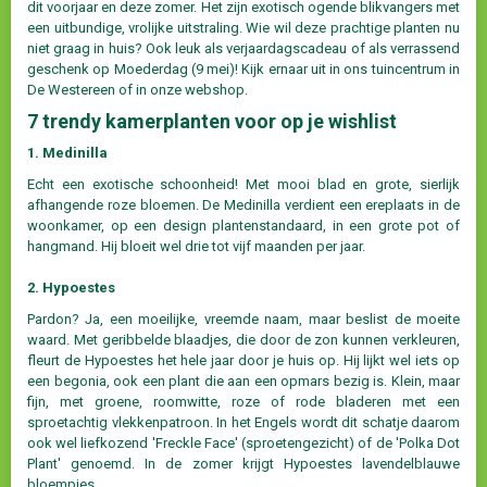
dit voorjaar en deze zomer. Het zijn exotisch ogende blikvangers met
een uitbundige, vrolijke uitstraling. Wie wil deze prachtige planten nu
niet graag in huis? Ook leuk als verjaardagscadeau of als verrassend
geschenk op Moederdag (9 mei)! Kijk ernaar uit in ons tuincentrum in
De Westereen of in onze webshop.
7 trendy kamerplanten voor op je wishlist
1. Medinilla
Echt een exotische schoonheid! Met mooi blad en grote, sierlijk
afhangende roze bloemen. De Medinilla verdient een ereplaats in de
woonkamer, op een design plantenstandaard, in een grote pot of
hangmand. Hij bloeit wel drie tot vijf maanden per jaar.
2. Hypoestes
Pardon? Ja, een moeilijke, vreemde naam, maar beslist de moeite
waard. Met geribbelde blaadjes, die door de zon kunnen verkleuren,
fleurt de Hypoestes het hele jaar door je huis op. Hij lijkt wel iets op
een begonia, ook een plant die aan een opmars bezig is. Klein, maar
fijn, met groene, roomwitte, roze of rode bladeren met een
sproetachtig vlekkenpatroon. In het Engels wordt dit schatje daarom
ook wel liefkozend 'Freckle Face' (sproetengezicht) of de 'Polka Dot
Plant' genoemd. In de zomer krijgt Hypoestes lavendelblauwe
bloempjes.