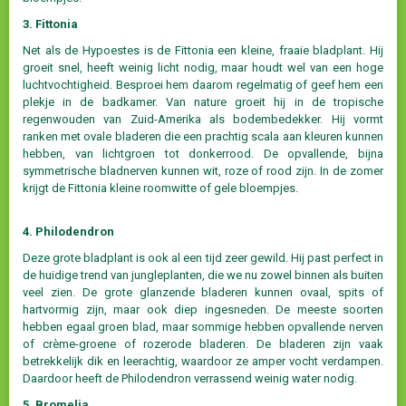
3. Fittonia
Net als de Hypoestes is de Fittonia een kleine, fraaie bladplant. Hij
groeit snel, heeft weinig licht nodig, maar houdt wel van een hoge
luchtvochtigheid. Besproei hem daarom regelmatig of geef hem een
plekje in de badkamer. Van nature groeit hij in de tropische
regenwouden van Zuid-Amerika als bodembedekker. Hij vormt
ranken met ovale bladeren die een prachtig scala aan kleuren kunnen
hebben, van lichtgroen tot donkerrood. De opvallende, bijna
symmetrische bladnerven kunnen wit, roze of rood zijn. In de zomer
krijgt de Fittonia kleine roomwitte of gele bloempjes.
4. Philodendron
Deze grote bladplant is ook al een tijd zeer gewild. Hij past perfect in
de huidige trend van jungleplanten, die we nu zowel binnen als buiten
veel zien. De grote glanzende bladeren kunnen ovaal, spits of
hartvormig zijn, maar ook diep ingesneden. De meeste soorten
hebben egaal groen blad, maar sommige hebben opvallende nerven
of crème-groene of rozerode bladeren. De bladeren zijn vaak
betrekkelijk dik en leerachtig, waardoor ze amper vocht verdampen.
Daardoor heeft de Philodendron verrassend weinig water nodig.
5. Bromelia