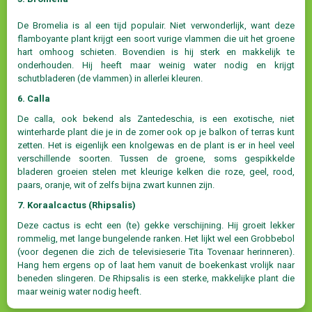
De Bromelia is al een tijd populair. Niet verwonderlijk, want deze
flamboyante plant krijgt een soort vurige vlammen die uit het groene
hart omhoog schieten. Bovendien is hij sterk en makkelijk te
onderhouden. Hij heeft maar weinig water nodig en krijgt
schutbladeren (de vlammen) in allerlei kleuren.
6. Calla
De calla, ook bekend als Zantedeschia, is een exotische, niet
winterharde plant die je in de zomer ook op je balkon of terras kunt
zetten. Het is eigenlijk een knolgewas en de plant is er in heel veel
verschillende soorten. Tussen de groene, soms gespikkelde
bladeren groeien stelen met kleurige kelken die roze, geel, rood,
paars, oranje, wit of zelfs bijna zwart kunnen zijn.
7. Koraalcactus (Rhipsalis)
Deze cactus is echt een (te) gekke verschijning. Hij groeit lekker
rommelig, met lange bungelende ranken. Het lijkt wel een Grobbebol
(voor degenen die zich de televisieserie Tita Tovenaar herinneren).
Hang hem ergens op of laat hem vanuit de boekenkast vrolijk naar
beneden slingeren. De Rhipsalis is een sterke, makkelijke plant die
maar weinig water nodig heeft.