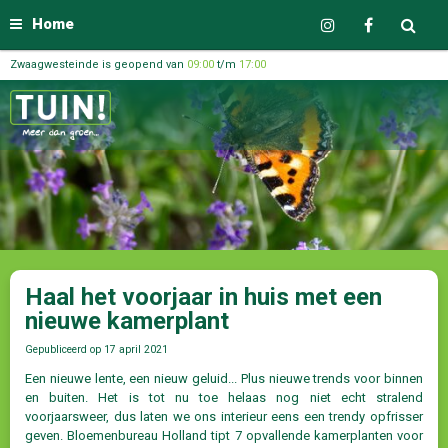
Home
Zwaagwesteinde is geopend van
09:00
t/m
17:00
Haal het voorjaar in huis met een
nieuwe kamerplant
Gepubliceerd op
17 april 2021
Een nieuwe lente, een nieuw geluid... Plus nieuwe trends voor binnen
en buiten. Het is tot nu toe helaas nog niet echt stralend
voorjaarsweer, dus laten we ons interieur eens een trendy opfrisser
geven. Bloemenbureau Holland tipt 7 opvallende kamerplanten voor