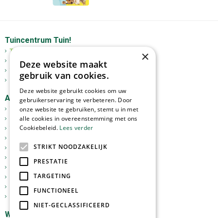
Tuincentrum Tuin!
Tuincentrum
×
Mediterrane bomen
Deze website maakt
Tuinplanten
gebruik van cookies.
Kerst
Deze website gebruikt cookies om uw
Assortiment
gebruikerservaring te verbeteren. Door
Tuinplanten
onze website te gebruiken, stemt u in met
alle cookies in overeenstemming met ons
Kamerplanten
Cookiebeleid.
Lees verder
Tuinverlichting
Potterie
STRIKT NOODZAKELIJK
Meststoffen
Graszoden
PRESTATIE
Tuingereedschap
TARGETING
Vijverartikelen
Sfeer en Cadeau
FUNCTIONEEL
Dierbenodigdheden
NIET-GECLASSIFICEERD
Webshop