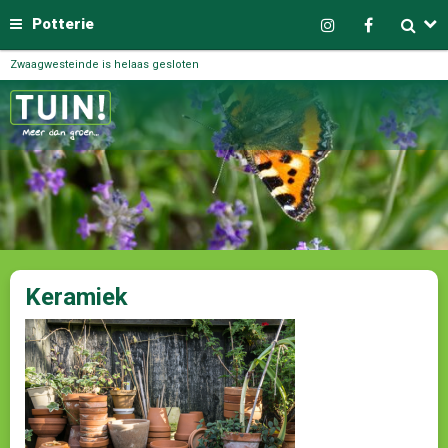
Potterie
Zwaagwesteinde is helaas gesloten
Keramiek