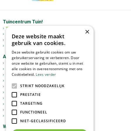
Tuincentrum Tuin!
Tuincentrum
×
Mediterrane bomen
Deze website maakt
Tuinplanten
gebruik van cookies.
Kerst
Deze website gebruikt cookies om uw
Assortiment
gebruikerservaring te verbeteren. Door
onze website te gebruiken, stemt u in met
Tuinplanten
alle cookies in overeenstemming met ons
Kamerplanten
Cookiebeleid.
Lees verder
Tuinverlichting
Potterie
STRIKT NOODZAKELIJK
Meststoffen
Graszoden
PRESTATIE
Tuingereedschap
TARGETING
Vijverartikelen
Sfeer en Cadeau
FUNCTIONEEL
Dierbenodigdheden
NIET-GECLASSIFICEERD
Webshop