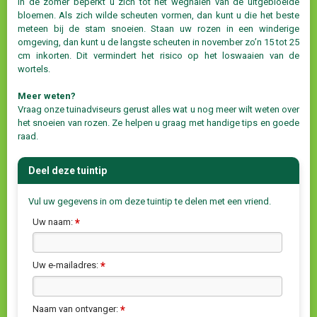
In de zomer beperkt u zich tot het weghalen van de uitgebloeide
bloemen. Als zich wilde scheuten vormen, dan kunt u die het beste
meteen bij de stam snoeien. Staan uw rozen in een winderige
omgeving, dan kunt u de langste scheuten in november zo’n 15 tot 25
cm inkorten. Dit vermindert het risico op het loswaaien van de
wortels.
Meer weten?
Vraag onze tuinadviseurs gerust alles wat u nog meer wilt weten over
het snoeien van rozen. Ze helpen u graag met handige tips en goede
raad.
Deel deze tuintip
Vul uw gegevens in om deze tuintip te delen met een vriend.
Uw naam:
*
Uw e-mailadres:
*
Naam van ontvanger:
*