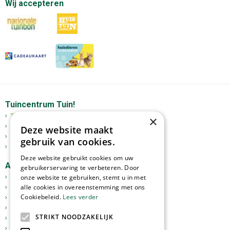
Wij accepteren
Tuincentrum Tuin!
Tuincentrum
×
Mediterrane bomen
Deze website maakt
Tuinplanten
gebruik van cookies.
Kerst
Deze website gebruikt cookies om uw
Assortiment
gebruikerservaring te verbeteren. Door
Tuinplanten
onze website te gebruiken, stemt u in met
alle cookies in overeenstemming met ons
Kamerplanten
Cookiebeleid.
Lees verder
Tuinverlichting
Potterie
STRIKT NOODZAKELIJK
Meststoffen
Graszoden