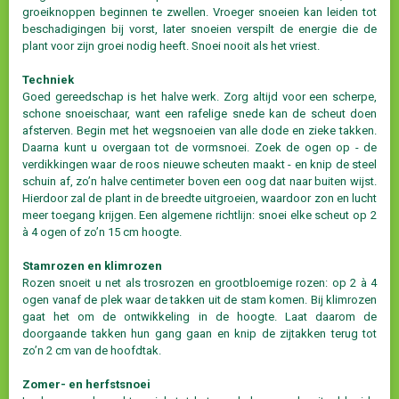
groeiknoppen beginnen te zwellen. Vroeger snoeien kan leiden tot
beschadigingen bij vorst, later snoeien verspilt de energie die de
plant voor zijn groei nodig heeft. Snoei nooit als het vriest.
Techniek
Goed gereedschap is het halve werk. Zorg altijd voor een scherpe,
schone snoeischaar, want een rafelige snede kan de scheut doen
afsterven. Begin met het wegsnoeien van alle dode en zieke takken.
Daarna kunt u overgaan tot de vormsnoei. Zoek de ogen op - de
verdikkingen waar de roos nieuwe scheuten maakt - en knip de steel
schuin af, zo’n halve centimeter boven een oog dat naar buiten wijst.
Hierdoor zal de plant in de breedte uitgroeien, waardoor zon en lucht
meer toegang krijgen. Een algemene richtlijn: snoei elke scheut op 2
à 4 ogen of zo’n 15 cm hoogte.
Stamrozen en klimrozen
Rozen snoeit u net als trosrozen en grootbloemige rozen: op 2 à 4
ogen vanaf de plek waar de takken uit de stam komen. Bij klimrozen
gaat het om de ontwikkeling in de hoogte. Laat daarom de
doorgaande takken hun gang gaan en knip de zijtakken terug tot
zo’n 2 cm van de hoofdtak.
Zomer- en herfstsnoei