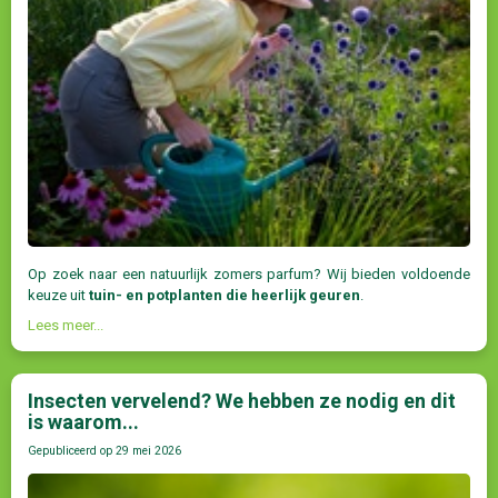
Op zoek naar een natuurlijk zomers parfum? Wij bieden voldoende
keuze uit
tuin- en potplanten die heerlijk geuren
.
Lees meer...
Insecten vervelend? We hebben ze nodig en dit
is waarom...
Gepubliceerd op
29 mei 2026