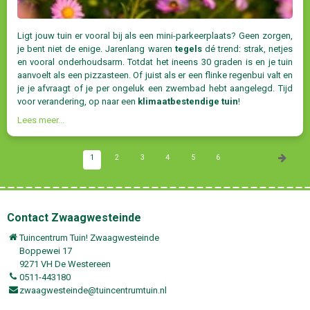
Ligt jouw tuin er vooral bij als een mini-parkeerplaats? Geen zorgen,
je bent niet de enige. Jarenlang waren
tegels
dé trend: strak, netjes
en vooral onderhoudsarm. Totdat het ineens 30 graden is en je tuin
aanvoelt als een pizzasteen. Of juist als er een flinke regenbui valt en
je je afvraagt of je per ongeluk een zwembad hebt aangelegd. Tijd
voor verandering, op naar een
klimaatbestendige tuin
!
Lees meer...
1
2
3
4
5
6
Contact Zwaagwesteinde
Tuincentrum Tuin! Zwaagwesteinde
Boppewei 17
9271 VH De Westereen
0511-443180
zwaagwesteinde@tuincentrumtuin.nl