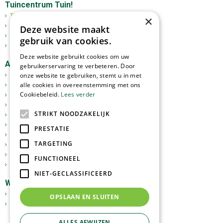
Tuincentrum Tuin!
Tuincentrum
×
Mediterrane bomen
Deze website maakt
Tuinplanten
gebruik van cookies.
Kerst
Deze website gebruikt cookies om uw
Assortiment
gebruikerservaring te verbeteren. Door
onze website te gebruiken, stemt u in met
Tuinplanten
alle cookies in overeenstemming met ons
Kamerplanten
Cookiebeleid.
Lees verder
Tuinverlichting
Potterie
STRIKT NOODZAKELIJK
Meststoffen
Graszoden
PRESTATIE
Tuingereedschap
TARGETING
Vijverartikelen
Sfeer en Cadeau
FUNCTIONEEL
Dierbenodigdheden
NIET-GECLASSIFICEERD
Webshop
GoedkopeOlijfbomen.nl
OPSLAAN EN SLUITEN
Tuinplantenonline.nl
ALLES AFWIJZEN