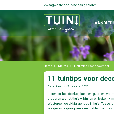
Zwaagwesteinde is helaas gesloten
AANBIED
Home
>
Nieuws
>
11 tuintips voor december
11 tuintips voor de
Gepubliceerd op
7 december 2020
Buiten is het donker, kaal en guur en we 
proberen we het thuis – binnen en buiten – m
Westereen gelukkig genoeg in huis. Tussendoo
We geven je graag leuke en praktische tips