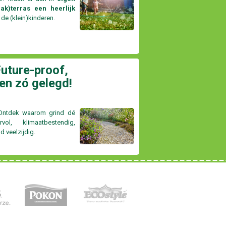
ak)terras een heerlijk
 de (klein)kinderen.
Future-proof,
en zó gelegd!
 Ontdek waarom grind dé
ol, klimaatbestendig,
 veelzijdig.