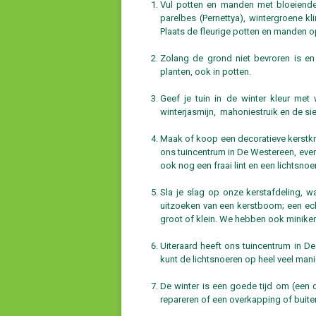
Vul potten en manden met bloeiende k
parelbes (Pernettya), wintergroene kl
Plaats de fleurige potten en manden op
Zolang de grond niet bevroren is en 
planten, ook in potten.
Geef je tuin in de winter kleur me
winterjasmijn, mahoniestruik en de sie
Maak of koop een decoratieve kerstkra
ons tuincentrum in De Westereen, even
ook nog een fraai lint en een lichtsno
Sla je slag op onze kerstafdeling, w
uitzoeken van een kerstboom; een echt
groot of klein. We hebben ook miniker
Uiteraard heeft ons tuincentrum in De 
kunt de lichtsnoeren op heel veel man
De winter is een goede tijd om (een de
repareren of een overkapping of buite