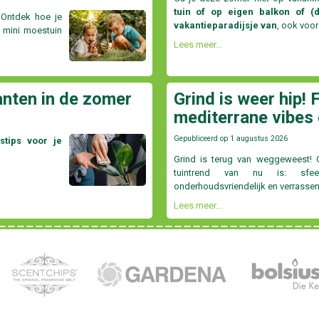
tuin of op eigen balkon of (d
 Ontdek hoe je
vakantieparadijsje van
, ook voor
n mini moestuin
Lees meer...
anten in de zomer
Grind is weer hip! 
mediterrane vibes 
Gepubliceerd op
1 augustus 2026
stips voor je
Grind is terug van weggeweest!
tuintrend van nu is: sfeerv
onderhoudsvriendelijk en verrassend
Lees meer...