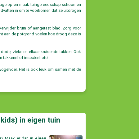
garage op en maak tuingereedschap schoon en
andvatten in om te voorkomen dat ze uitdrogen
erwijder bruin of aangetast blad. Zorg voor
kunt aan de potgrond voelen hoe droog deze is
 dode, zieke en elkaar kruisende takken. Ook
 takkenril of insectenhotel.
en vogelvoer. Het is ook leuk om samen met de
kids) in eigen tuin
ie? Maak er dan in
eigen