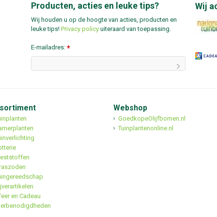
Producten, acties en leuke tips?
Wij a
Wij houden u op de hoogte van acties, producten en
leuke tips!
Privacy policy
uiteraard van toepassing.
E-mailadres:
*
sortiment
Webshop
uinplanten
GoedkopeOlijfbomen.nl
amerplanten
Tuinplantenonline.nl
inverlichting
tterie
eststoffen
raszoden
uingereedschap
jverartikelen
feer en Cadeau
ierbenodigdheden