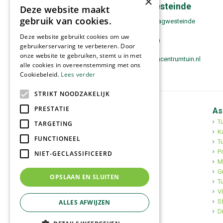
×
Contact Zwaagwesteinde
Deze website maakt
gebruik van cookies.
Tuincentrum Tuin! Zwaagwesteinde
Boppewei 17
Deze website gebruikt cookies om uw
9271 VH De Westereen
gebruikerservaring te verbeteren. Door
0511-443180
onze website te gebruiken, stemt u in met
zwaagwesteinde@tuincentrumtuin.nl
alle cookies in overeenstemming met ons
Cookiebeleid.
Lees verder
STRIKT NOODZAKELIJK
PRESTATIE
Tuincentrum Tuin!
As
Tuincentrum
T
TARGETING
Mediterrane bomen
K
FUNCTIONEEL
Tuinplanten
Tu
Kerst
Po
NIET-GECLASSIFICEERD
M
G
OPSLAAN EN SLUITEN
T
Vi
S
ALLES AFWIJZEN
D