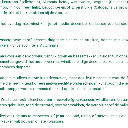
erstroos (Helleborus), Skimmia, heide, winterviolen, bergthee (Gaultheria
imop, miniconifeer, hulst, Leucothoe en/of zilverstruikje (Calocephalus brown
 de tuin- of balkontafel en bij de voordeur.
het overdag niet vriest kun je tot medio december de laatste voorjaarsbo
t wintergroene en/of bessen dragende planten en struiken, bomen met opv
rkers Prunus subhirtella ‘Autumnalis’.
ns voor aan de voordeur. Gebruik groen en bessentakken uit eigen tuin of haa
tueel aangevuld met mooie weer- en windbestendige decoraties, zoals dennena
er omheen draperen.
aar je niet alleen mooie kerstdecoraties, maar ook leuke cadeaus voor de f
e die heerlijk geurt of een niet-van-echt-te-onderscheiden kunstboom die je
stboompjes voor in de vensterbank of op de tuin- en terrastafel.
Westereen ook allerlei soorten sfeervolle (geur)kaarsen, windlichten, lantaar
ieren gebruiken, rond de tuintafel, over boomtakken, de pergola en/of de balk
el van) de tuin te renoveren. Of je nu een pad, terras of tuinverlichting wil
nkeuken wilt bouwen of laten plaatsen.