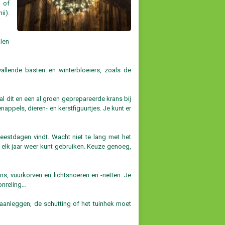
) of
ii).
llen
allende basten en winterbloeiers, zoals de
l dit en een al groen geprepareerde krans bij
ppels, dieren- en kerstfiguurtjes. Je kunt er
eestdagen vindt. Wacht niet te lang met het
 elk jaar weer kunt gebruiken. Keuze genoeg,
ns, vuurkorven en lichtsnoeren en -netten. Je
onreling…
t aanleggen, de schutting of het tuinhek moet