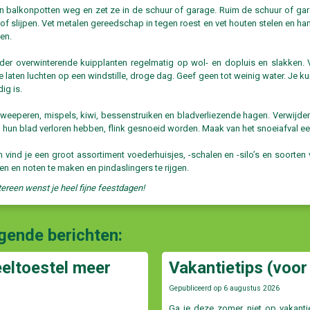
 en balkonpotten weg en zet ze in de schuur of garage. Ruim de schuur of 
 of slijpen. Vet metalen gereedschap in tegen roest en vet houten stelen en h
en.
der overwinterende kuipplanten regelmatig op wol- en dopluis en slakken. V
e laten luchten op een windstille, droge dag. Geef geen tot weinig water. Je 
dig is.
weeperen, mispels, kiwi, bessenstruiken en bladverliezende hagen. Verwijder
l hun blad verloren hebben, flink gesnoeid worden. Maak van het snoeiafval een
m vind je een groot assortiment voederhuisjes, -schalen en -silo’s en soort
ten en noten te maken en pindaslingers te rijgen.
ereen wenst je heel fijne feestdagen!
lgende berichten:
eeltoestel meer
Vakantietips (voor 
Gepubliceerd op
6 augustus 2026
Ga je deze zomer niet op vakant