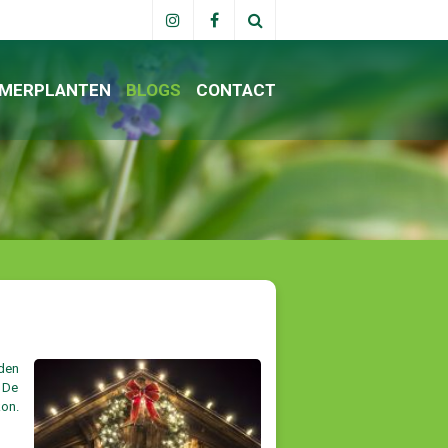
MERPLANTEN
BLOGS
CONTACT
den
n De
kon.