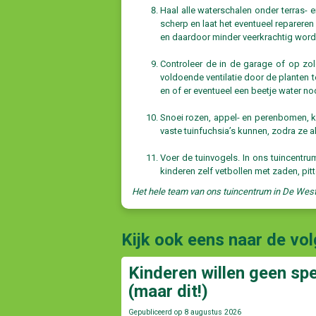
Haal alle waterschalen onder terras-
scherp en laat het eventueel repareren
en daardoor minder veerkrachtig word
Controleer de in de garage of op zol
voldoende ventilatie door de planten t
en of er eventueel een beetje water no
Snoei rozen, appel- en perenbomen, k
vaste tuinfuchsia’s kunnen, zodra ze a
Voer de tuinvogels. In ons tuincentru
kinderen zelf vetbollen met zaden, pit
Het hele team van ons tuincentrum in De West
Kijk ook eens naar de vo
Kinderen willen geen sp
(maar dit!)
Gepubliceerd op
8 augustus 2026