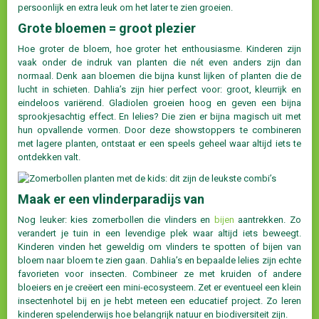
persoonlijk en extra leuk om het later te zien groeien.
Grote bloemen = groot plezier
Hoe groter de bloem, hoe groter het enthousiasme. Kinderen zijn
vaak onder de indruk van planten die nét even anders zijn dan
normaal. Denk aan bloemen die bijna kunst lijken of planten die de
lucht in schieten. Dahlia’s zijn hier perfect voor: groot, kleurrijk en
eindeloos variërend. Gladiolen groeien hoog en geven een bijna
sprookjesachtig effect. En lelies? Die zien er bijna magisch uit met
hun opvallende vormen. Door deze showstoppers te combineren
met lagere planten, ontstaat er een speels geheel waar altijd iets te
ontdekken valt.
Maak er een vlinderparadijs van
Nog leuker: kies zomerbollen die vlinders en
bijen
aantrekken. Zo
verandert je tuin in een levendige plek waar altijd iets beweegt.
Kinderen vinden het geweldig om vlinders te spotten of bijen van
bloem naar bloem te zien gaan. Dahlia’s en bepaalde lelies zijn echte
favorieten voor insecten. Combineer ze met kruiden of andere
bloeiers en je creëert een mini-ecosysteem. Zet er eventueel een klein
insectenhotel bij en je hebt meteen een educatief project. Zo leren
kinderen spelenderwijs hoe belangrijk natuur en biodiversiteit zijn.