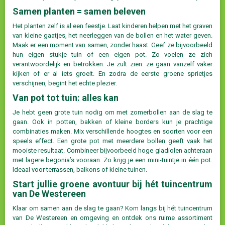
Samen planten = samen beleven
Het planten zelf is al een feestje. Laat kinderen helpen met het graven
van kleine gaatjes, het neerleggen van de bollen en het water geven.
Maak er een moment van samen, zonder haast. Geef ze bijvoorbeeld
hun eigen stukje tuin of een eigen pot. Zo voelen ze zich
verantwoordelijk en betrokken. Je zult zien: ze gaan vanzelf vaker
kijken of er al iets groeit. En zodra de eerste groene sprietjes
verschijnen, begint het echte plezier.
Van pot tot tuin: alles kan
Je hebt geen grote tuin nodig om met zomerbollen aan de slag te
gaan. Ook in potten, bakken of kleine borders kun je prachtige
combinaties maken. Mix verschillende hoogtes en soorten voor een
speels effect. Een grote pot met meerdere bollen geeft vaak het
mooiste resultaat. Combineer bijvoorbeeld hoge gladiolen achteraan
met lagere begonia’s vooraan. Zo krijg je een mini-tuintje in één pot.
Ideaal voor terrassen, balkons of kleine tuinen.
Start jullie groene avontuur bij hét tuincentrum
van De Westereen
Klaar om samen aan de slag te gaan? Kom langs bij hét tuincentrum
van De Westereen en omgeving en ontdek ons ruime assortiment