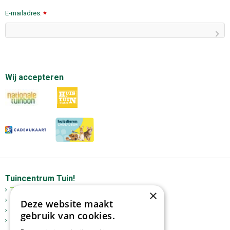
E-mailadres:
*
Wij accepteren
Tuincentrum Tuin!
Tuincentrum
×
Mediterrane bomen
Deze website maakt
Tuinplanten
gebruik van cookies.
Kerst