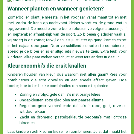
Wanneer planten en wanneer genieten?
Zomerbollen plant je meestal in het voorjaar, vanaf maart tot en met
mei, zodra de kans op nachtvorst kleiner wordt en de grond wat is
opgewarmd. De meeste zomerbollen bloeien vervolgens tussen juni
en september, afhankelijk van de soort. Zo bloeien gladiolen vaak al
vrij vroeg in de zomer, terwijl dahlia’s juist later op gang komen en tot
in het najaar doorgaan. Door verschillende soorten te combineren,
spreid je de bloei en is er altijd iets nieuws te zien. Extra leuk voor
kinderen: elke paar weken verschijnt er weer iets anders in de tuin!
Kleurencombi’s die eruit knallen
Kinderen houden van kleur, dus waarom niet all-in gaan? Kies voor
combinaties die echt opvallen en een speels effect geven. Hoe
bonter, hoe beter. Leuke combinaties om samen te planten:
Zonnig en vrolijk: gele dahlia’s met oranje lelies
Snoepkleuren: roze gladiolen met paarse alliums
Regenboogmix: verschillende dahlia’s in rood, geel, roze en
wit door elkaar
Zacht en dromerig: pastelgekleurde begonia’s met lichtroze
bloemen
Laat kinderen zelf kleuren kiezen en combineren. Juist dat maakt het