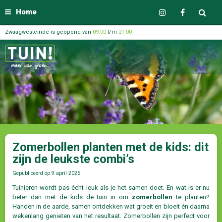
Home
Zwaagwesteinde is geopend van
09:00
t/m
21:00
Zomerbollen planten met de kids: dit
zijn de leukste combi’s
Gepubliceerd op
9 april 2026
Tuinieren wordt pas écht leuk als je het samen doet. En wat is er nu
beter dan met de kids de tuin in om
zomerbollen
te planten?
Handen in de aarde, samen ontdekken wat groeit en bloeit én daarna
wekenlang genieten van het resultaat. Zomerbollen zijn perfect voor