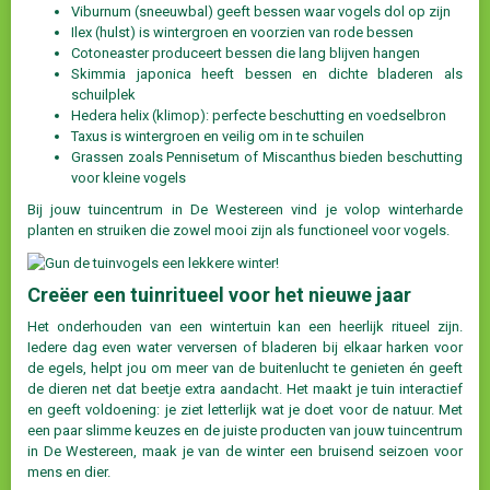
Viburnum (sneeuwbal) geeft bessen waar vogels dol op zijn
Ilex (hulst) is wintergroen en voorzien van rode bessen
Cotoneaster produceert bessen die lang blijven hangen
Skimmia japonica heeft bessen en dichte bladeren als
schuilplek
Hedera helix (klimop): perfecte beschutting en voedselbron
Taxus is wintergroen en veilig om in te schuilen
Grassen zoals Pennisetum of Miscanthus bieden beschutting
voor kleine vogels
Bij jouw tuincentrum in De Westereen vind je volop winterharde
planten en struiken die zowel mooi zijn als functioneel voor vogels.
Creëer een tuinritueel voor het nieuwe jaar
Het onderhouden van een wintertuin kan een heerlijk ritueel zijn.
Iedere dag even water verversen of bladeren bij elkaar harken voor
de egels, helpt jou om meer van de buitenlucht te genieten én geeft
de dieren net dat beetje extra aandacht. Het maakt je tuin interactief
en geeft voldoening: je ziet letterlijk wat je doet voor de natuur. Met
een paar slimme keuzes en de juiste producten van jouw tuincentrum
in De Westereen, maak je van de winter een bruisend seizoen voor
mens en dier.