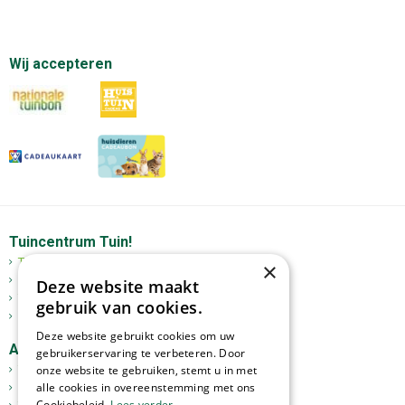
Wij accepteren
Tuincentrum Tuin!
Tuincentrum
×
Mediterrane bomen
Deze website maakt
Tuinplanten
gebruik van cookies.
Kerst
Deze website gebruikt cookies om uw
Assortiment
gebruikerservaring te verbeteren. Door
Tuinplanten
onze website te gebruiken, stemt u in met
alle cookies in overeenstemming met ons
Kamerplanten
Cookiebeleid.
Lees verder