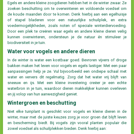
Egels en andere kleine zoogdieren hebben het in de winter zwaar. Ze
zoeken beschutting om te overwinteren en voldoende voedsel om
de koude maanden door te komen. Denk hierbij aan een egelhuisje
of stapel bladeren voor een natuurlijke schuilplek, en extra
voedermogelijkheden, zoals noten of speciale winterdiervoeding.
Door een plek te creëren waar egels en andere kleine dieren veilig
kunnen overwinteren, ondersteun je de natuur én stimuleer je
biodiversiteit in je tuin.
Water voor vogels en andere dieren
In de winter is water een kostbaar goed. Bevroren vijvers of droge
bakken maken het leven voor vogels en egels lastiger. Met een paar
aanpassingen help je ze. Vul bijvoorbeeld een ondiepe schaal met
water en ververs dit regelmatig. Zorg dat het water vrij blijft van
sneeuw en ijs. Met een kleine investering creëer je een echte
waterbron in je tuin, waardoor dieren makkelijker kunnen overleven
en jij volop van hun aanwezigheid geniet.
Wintergroen en beschutting
Niet elke tuinplant is geschikt voor vogels en kleine dieren in de
winter, maar met de juiste keuzes zorg je voor groen dat blijft leven
en bescherming biedt. Bij vogels zijn vooral planten populair die
zowel voedsel als schuilplekken bieden. Denk hierbij aan: