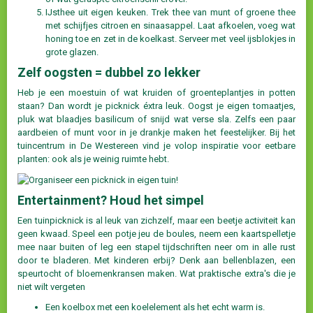
IJsthee uit eigen keuken. Trek thee van munt of groene thee
met schijfjes citroen en sinaasappel. Laat afkoelen, voeg wat
honing toe en zet in de koelkast. Serveer met veel ijsblokjes in
grote glazen.
Zelf oogsten = dubbel zo lekker
Heb je een moestuin of wat kruiden of groenteplantjes in potten
staan? Dan wordt je picknick éxtra leuk. Oogst je eigen tomaatjes,
pluk wat blaadjes basilicum of snijd wat verse sla. Zelfs een paar
aardbeien of munt voor in je drankje maken het feestelijker. Bij het
tuincentrum in De Westereen vind je volop inspiratie voor eetbare
planten: ook als je weinig ruimte hebt.
Entertainment? Houd het simpel
Een tuinpicknick is al leuk van zichzelf, maar een beetje activiteit kan
geen kwaad. Speel een potje jeu de boules, neem een kaartspelletje
mee naar buiten of leg een stapel tijdschriften neer om in alle rust
door te bladeren. Met kinderen erbij? Denk aan bellenblazen, een
speurtocht of bloemenkransen maken. Wat praktische extra's die je
niet wilt vergeten
Een koelbox met een koelelement als het echt warm is.