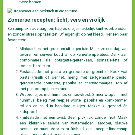
twee bomen.
Zomerse recepten: licht, vers en vrolijk
Een tuinpicknick vraagt om hapjes die je makkelijk kunt voorbereiden
en zonder stress op tafel zet. Of eigenlijk: op het kleed. Hier een paar
favorieten:
Miniquiches met groenten uit eigen tuin. Maak ze een dag van
tevoren en serveer koud of op kamertemperatuur. Denk aan
combinaties als courgette-geitenkaas, spinazie-feta of
tomaat-basilicum.
Pastasalade met pesto en geroosterde groenten. Kook wat
pasta (fusilli of penne), meng met zelfgemaakte pesto,
geroosterde courgette, paprika en cherrytomaatjes. Top af
met pijnboompitjes en rucola.
Wraprolletjes met hummus en rauwkost. Smeer wraps in met
hummus, beleg met reepjes wortel, paprika en komkommer,
rol op en snijd in hapklare stukjes. Makkelijk, gezond én
kidsproof.
Fruitsalade met een twist. Geen picknick zonder fruit. Maak
een kleurrijke salade van watermeloen, aardbei, blauwe
bessen en munt. Voor extra frisheid: een kneepje limoensap
of wat geraspte citroenschil erover.