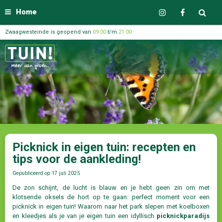
Home
Zwaagwesteinde is geopend van
09:00
t/m
21:00
Picknick in eigen tuin: recepten en
tips voor de aankleding!
Gepubliceerd op
17 juli 2025
De zon schijnt, de lucht is blauw en je hebt geen zin om met
klotsende oksels de hort op te gaan: perfect moment voor een
picknick in eigen tuin! Waarom naar het park slepen met koelboxen
en kleedjes als je van je eigen tuin een idyllisch
picknickparadijs