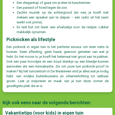
Een vliegenkap of gaas om je eten te beschermen.
Een parasol of hoed tegen de zon.
Zachte muziek op de achtergrond (en nee, je hoeft niet
meteen een speaker aan te slepen – een radio uit het raam
werkt ook prima).
En last but not least: een afvalzakje voor de restjes. Lekker
makkelijk opruimen.
Picknicken als lifestyle
Een picknick in eigen tuin is het perfecte excuus om even niets te
hoeven. Geen afleiding, geen haast, gewoon genieten van wat je
hebt. En het mooie is: je hoeft het helemaal niet groot aan te pakken.
Ook een paar broodjes en een koud drankje op een kleedje kunnen
aanvoelen als een minivakantie. Zin om jouw tuin picknick-proof te
maken? Bij het tuincentrum in De Westereen vind je alles wat je nodig
hebt: van vrolijke buitenkussens en sfeerverlichting tot eetbaar
groen. Laat je inspireren en maak van je tuin deze zomer de
gezelligste plek die er is.
Kijk ook eens naar de volgende berichten:
Vakantietips (voor kids) in eigen tuin