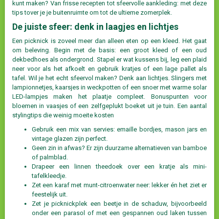
kunt maken? Van frisse recepten tot sfeervolle aankleding: met deze
tips tover je je buitenruimte om tot de ultieme zomerplek.
De juiste sfeer: denk in laagjes en lichtjes
Een picknick is zoveel meer dan alleen eten op een kleed. Het gaat
om beleving. Begin met de basis: een groot kleed of een oud
dekbedhoes als ondergrond. Stapel er wat kussens bij, leg een plaid
neer voor als het afkoelt en gebruik kratjes of een lage pallet als
tafel. Wil je het echt sfeervol maken? Denk aan lichtjes. Slingers met
lampionnetjes, kaarsjes in weckpotten of een snoer met warme solar
LED-lampjes maken het plaatje compleet. Bonuspunten voor
bloemen in vaasjes of een zelfgeplukt boeket uit je tuin. Een aantal
stylingtips die weinig moeite kosten
Gebruik een mix van servies: emaille bordjes, mason jars en
vintage glazen zijn perfect.
Geen zin in afwas? Er zijn duurzame alternatieven van bamboe
of palmblad.
Drapeer een linnen theedoek over een kratje als mini-
tafelkleedje.
Zet een karaf met munt-citroenwater neer: lekker én het ziet er
feestelijk uit.
Zet je picknickplek een beetje in de schaduw, bijvoorbeeld
onder een parasol of met een gespannen oud laken tussen