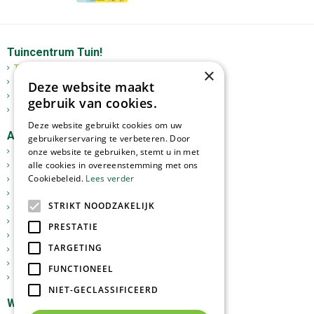
Tuincentrum Tuin!
Tuincentrum
×
Mediterrane bomen
Deze website maakt
Tuinplanten
gebruik van cookies.
Kerst
Deze website gebruikt cookies om uw
Assortiment
gebruikerservaring te verbeteren. Door
Tuinplanten
onze website te gebruiken, stemt u in met
alle cookies in overeenstemming met ons
Kamerplanten
Cookiebeleid.
Lees verder
Tuinverlichting
Potterie
STRIKT NOODZAKELIJK
Meststoffen
Graszoden
PRESTATIE
Tuingereedschap
TARGETING
Vijverartikelen
Sfeer en Cadeau
FUNCTIONEEL
Dierbenodigdheden
NIET-GECLASSIFICEERD
Webshop