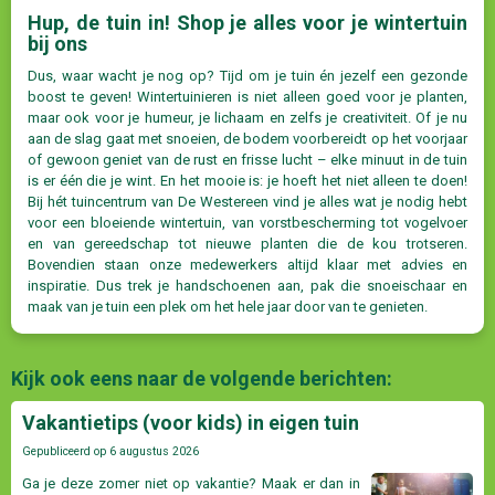
Hup, de tuin in! Shop je alles voor je wintertuin
bij ons
Dus, waar wacht je nog op? Tijd om je tuin én jezelf een gezonde
boost te geven! Wintertuinieren is niet alleen goed voor je planten,
maar ook voor je humeur, je lichaam en zelfs je creativiteit. Of je nu
aan de slag gaat met snoeien, de bodem voorbereidt op het voorjaar
of gewoon geniet van de rust en frisse lucht – elke minuut in de tuin
is er één die je wint. En het mooie is: je hoeft het niet alleen te doen!
Bij hét tuincentrum van De Westereen vind je alles wat je nodig hebt
voor een bloeiende wintertuin, van vorstbescherming tot vogelvoer
en van gereedschap tot nieuwe planten die de kou trotseren.
Bovendien staan onze medewerkers altijd klaar met advies en
inspiratie. Dus trek je handschoenen aan, pak die snoeischaar en
maak van je tuin een plek om het hele jaar door van te genieten.
Kijk ook eens naar de volgende berichten:
Vakantietips (voor kids) in eigen tuin
Gepubliceerd op
6 augustus 2026
Ga je deze zomer niet op vakantie? Maak er dan in