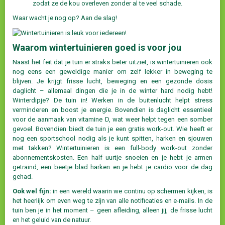
zodat ze de kou overleven zonder al te veel schade.
Waar wacht je nog op? Aan de slag!
Waarom wintertuinieren goed is voor jou
Naast het feit dat je tuin er straks beter uitziet, is wintertuinieren ook
nog eens een geweldige manier om zelf lekker in beweging te
blijven. Je krijgt frisse lucht, beweging en een gezonde dosis
daglicht – allemaal dingen die je in de winter hard nodig hebt!
Winterdipje? De tuin in! Werken in de buitenlucht helpt stress
verminderen en boost je energie. Bovendien is daglicht essentieel
voor de aanmaak van vitamine D, wat weer helpt tegen een somber
gevoel. Bovendien biedt de tuin je een gratis work-out. Wie heeft er
nog een sportschool nodig als je kunt spitten, harken en sjouwen
met takken? Wintertuinieren is een full-body work-out zonder
abonnementskosten. Een half uurtje snoeien en je hebt je armen
getraind, een beetje blad harken en je hebt je cardio voor de dag
gehad.
Ook wel fijn:
in een wereld waarin we continu op schermen kijken, is
het heerlijk om even weg te zijn van alle notificaties en e-mails. In de
tuin ben je in het moment – geen afleiding, alleen jij, de frisse lucht
en het geluid van de natuur.