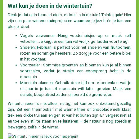
Wat kun je doen in de wintertuin?
Denk je dat er in februari niets te doen is in de tuin? Think again! Hier
zijn een paar winterse tuinprojecten waarmee je jezelf én je tuin een
plezier doet:
Vogels verwennen: Hang voederhuisjes op en maak zelf
vetbollen. Je krijgt er een tuin vol vrolijk gefladder voor terug!
Snoeien: Februari is perfect voor het snoeien van fruitbomen,
rozen en sommige heesters. Zo zorg je voor een betere bloei
in het voorjaar.
Voorzaaien: Sommige groenten en bloemen kun je al binnen
voorzaaien, zodat je straks een voorsprong hebt in de
moestuin.
Moestuin plannen: Gebruik deze tijd om te bedenken wat je
dit jaar in je tuin of moestuin wilt laten groeien. Maak een
schets, koop alvast zaden en bereid de grond voor.
Wintertuinieren is niet alleen nuttig, het kan ook ontzettend gezellig
zijn. Zet een thermoskan met warme thee of chocolademelk klaar,
trek een dikke trui aan en geniet van het buiten zijn. En vergeet niet af
en toe even stil te staan en te luisteren – de natuur is nog steeds in
beweging, zelfs in de winter.