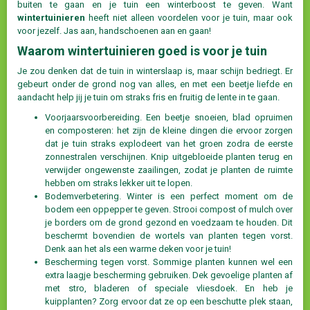
buiten te gaan en je tuin een winterboost te geven. Want
wintertuinieren
heeft niet alleen voordelen voor je tuin, maar ook
voor jezelf. Jas aan, handschoenen aan en gaan!
Waarom wintertuinieren goed is voor je tuin
Je zou denken dat de tuin in winterslaap is, maar schijn bedriegt. Er
gebeurt onder de grond nog van alles, en met een beetje liefde en
aandacht help jij je tuin om straks fris en fruitig de lente in te gaan.
Voorjaarsvoorbereiding. Een beetje snoeien, blad opruimen
en composteren: het zijn de kleine dingen die ervoor zorgen
dat je tuin straks explodeert van het groen zodra de eerste
zonnestralen verschijnen. Knip uitgebloeide planten terug en
verwijder ongewenste zaailingen, zodat je planten de ruimte
hebben om straks lekker uit te lopen.
Bodemverbetering. Winter is een perfect moment om de
bodem een oppepper te geven. Strooi compost of mulch over
je borders om de grond gezond en voedzaam te houden. Dit
beschermt bovendien de wortels van planten tegen vorst.
Denk aan het als een warme deken voor je tuin!
Bescherming tegen vorst. Sommige planten kunnen wel een
extra laagje bescherming gebruiken. Dek gevoelige planten af
met stro, bladeren of speciale vliesdoek. En heb je
kuipplanten? Zorg ervoor dat ze op een beschutte plek staan,