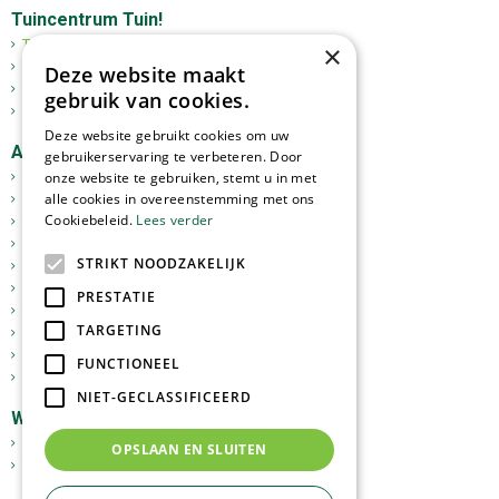
Tuincentrum Tuin!
Tuincentrum
×
Mediterrane bomen
Deze website maakt
Tuinplanten
gebruik van cookies.
Kerst
Deze website gebruikt cookies om uw
Assortiment
gebruikerservaring te verbeteren. Door
Tuinplanten
onze website te gebruiken, stemt u in met
alle cookies in overeenstemming met ons
Kamerplanten
Cookiebeleid.
Lees verder
Tuinverlichting
Potterie
STRIKT NOODZAKELIJK
Meststoffen
Graszoden
PRESTATIE
Tuingereedschap
TARGETING
Vijverartikelen
Sfeer en Cadeau
FUNCTIONEEL
Dierbenodigdheden
NIET-GECLASSIFICEERD
Webshop
GoedkopeOlijfbomen.nl
OPSLAAN EN SLUITEN
Tuinplantenonline.nl