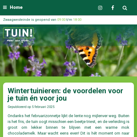
Home
Zwaagwesteinde is geopend van
09:00
t/m
18:00
Wintertuinieren: de voordelen voor
je tuin én voor jou
Gepubliceerd op
5 februari 2025
Ondanks het februarizonnetje lijkt de lente nog mijlenver weg. Buiten
is het fris, de tuin oogt misschien een beetje triest, en de verleiding is
groot om lekker binnen te blijven met een warme mok
chocolademelk. Maar wacht eens even! Dit is hét moment om naar