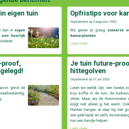
in eigen tuin
Opfristips voor ka
Gepubliceerd op
4 augustus 2026
r dan in
eigen
Wij geven je graag
zomerse ve
 een heerlijk
kamerplanten
.
kinderen.
Lees meer...
-proof,
Je tuin future-proo
 gelegd!
hittegolven
Gepubliceerd op
31 juli 2026
aarom grind dé
Laten we eerlijk zijn: een beetje z
atbestendig,
kop koffie in de tuin, de barbecu
g.
zitten. Maar als de thermometer d
krijgt niet alleen jij het warm. Oo
Planten hangen er slap bij, het g
een geel tapijt en zelfs de tuinslan
tuin een handje helpen.
Lees meer...