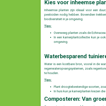
Kies voor inheemse pla
Inheemse planten zijn ideaal voor een duu
pesticiden nodig hebben. Bovendien trekken z
biodiversiteit in je omgeving.
Tips:
Overweeg planten zoals de Echinacea (
In een kamerplantcollectie kun je oo
omgeving.
Waterbesparend tuinier
Water is een kostbare bron, vooral in de wa
regenwateropvangsystemen, zoals regentonne
te houden.
Tips:
Plant droogtebestendige soorten, zoa
In huis kun je kamerplanten kiezen di
Composteren: Van groen 