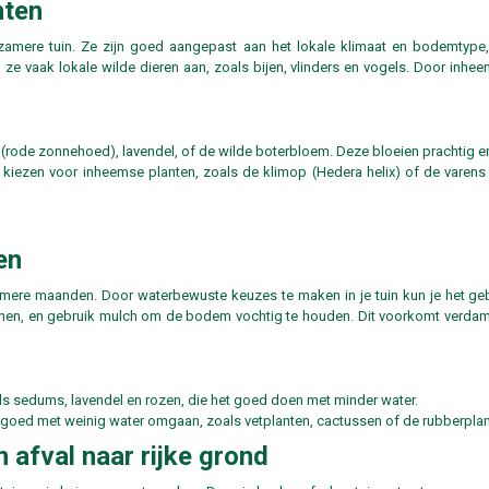
nten
rzamere tuin. Ze zijn goed aangepast aan het lokale klimaat en bodemtype
e vaak lokale wilde dieren aan, zoals bijen, vlinders en vogels. Door inhee
rode zonnehoed), lavendel, of de wilde boterbloem. Deze bloeien prachtig en
k kiezen voor inheemse planten, zoals de klimop (Hedera helix) of de varens
en
rmere maanden. Door waterbewuste keuzes te maken in je tuin kun je het geb
n, en gebruik mulch om de bodem vochtig te houden. Dit voorkomt verdampi
ls sedums, lavendel en rozen, die het goed doen met minder water.
e goed met weinig water omgaan, zoals vetplanten, cactussen of de rubberplant
afval naar rijke grond