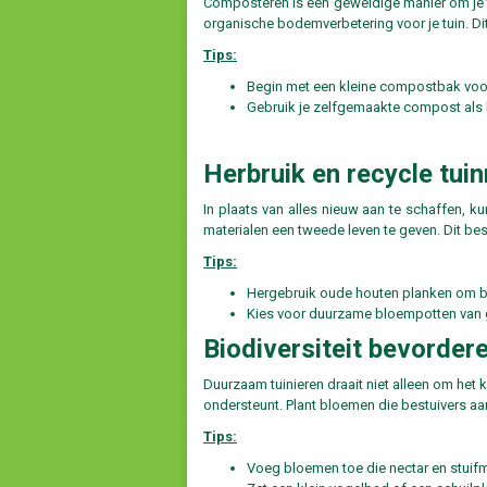
Composteren is een geweldige manier om je tui
organische bodemverbetering voor je tuin. Di
Tips:
Begin met een kleine compostbak voor 
Gebruik je zelfgemaakte compost als b
Herbruik en recycle tui
In plaats van alles nieuw aan te schaffen, k
materialen een tweede leven te geven. Dit bes
Tips:
Hergebruik oude houten planken om bi
Kies voor duurzame bloempotten van ge
Biodiversiteit bevorderen
Duurzaam tuinieren draait niet alleen om het 
ondersteunt. Plant bloemen die bestuivers aan
Tips:
Voeg bloemen toe die nectar en stuifm