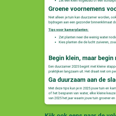
Zet een klein vogelbad of een schuilpl
Groene voornemens voo
Niet alleen je tuin kan duurzamer worden, o
bijdragen aan een gezonder binnenklimaat doo
Tips voor kamerplanten:
Zet planten neer die weinig water nod
Kies planten die de lucht zuiveren, zo
Begin klein, maar begin 
Een duurzamer 2025 begint met kleine stappe
praktijken langzaam uit. Het draait niet om p
Ga duurzaam aan de sla
Met deze tips kun je in 2025 jouw tuin en k
of het besparen van water, elke kleine keuze
van 2025 het jaar waarin jouw tuin groener e
Kijk ook eens naar de vo