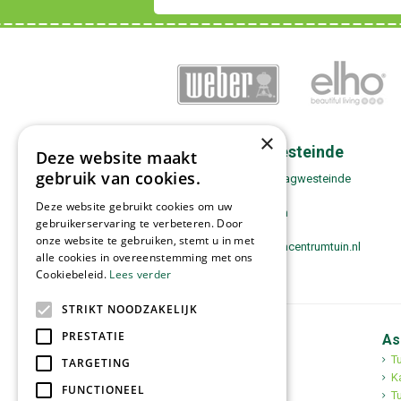
×
Contact Zwaagwesteinde
Deze website maakt
gebruik van cookies.
Tuincentrum Tuin! Zwaagwesteinde
Boppewei 17
Deze website gebruikt cookies om uw
9271 VH De Westereen
gebruikerservaring te verbeteren. Door
0511-443180
onze website te gebruiken, stemt u in met
zwaagwesteinde@tuincentrumtuin.nl
alle cookies in overeenstemming met ons
Cookiebeleid.
Lees verder
STRIKT NOODZAKELIJK
PRESTATIE
Tuincentrum Tuin!
As
Tuincentrum
T
TARGETING
Mediterrane bomen
K
FUNCTIONEEL
Tuinplanten
Tu