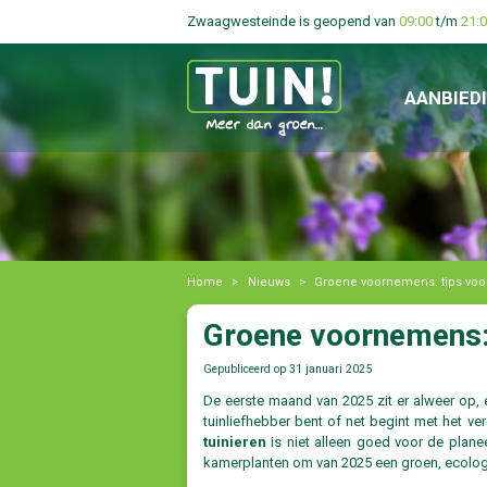
Zwaagwesteinde is geopend van
09:00
t/m
21:
AANBIED
Home
>
Nieuws
>
Groene voornemens: tips voor
Groene voornemens: 
Gepubliceerd op
31 januari 2025
De eerste maand van 2025 zit er alweer op, 
tuinliefhebber bent of net begint met het v
tuinieren
is niet alleen goed voor de planee
kamerplanten om van 2025 een groen, ecolog