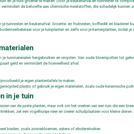
n en je huis groener te maken. Door je keukenafval en tuinresten te composter
t vermindert de behoefte aan chemische meststoffen, die schadelijk kunnen zij
je tuinresten en keukenafval. Groente- en fruitresten, koffiedik en bladere
odemverbeteraar voor je tuinplanten en zelfs voor je kamerplanten, zodat je d
nmaterialen
un je tuinmaterialen hergebruiken en recyclen. Van oude bloempotten tot gebru
paart geld en vermindert de hoeveelheid afval.
jvoorbeeld je eigen plantentafels te maken.
recycled plastic of gebruik je eigen materialen, zoals oude keramische pott
 in je tuin
kiezen van de juiste planten, maar ook om het creëren van een tuin die een bre
trekken, zet een vogelhuisje neer en creëer schuilplaatsen voor kleine dieren.
eel bieden, zoals zonnebloemen, asters of vlinderstruiken.