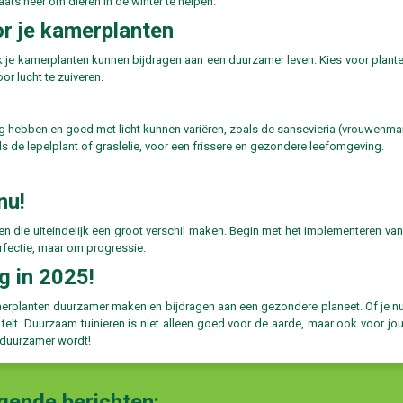
aats neer om dieren in de winter te helpen.
r je kamerplanten
ok je kamerplanten kunnen bijdragen aan een duurzamer leven. Kies voor plan
r lucht te zuiveren.
ig hebben en goed met licht kunnen variëren, zoals de sansevieria (vrouwenma
als de lepelplant of graslelie, voor een frissere en gezondere leefomgeving.
nu!
n die uiteindelijk een groot verschil maken. Begin met het implementeren van
erfectie, maar om progressie.
g in 2025!
amerplanten duurzamer maken en bijdragen aan een gezondere planeet. Of je nu
 telt. Duurzaam tuinieren is niet alleen goed voor de aarde, maar ook voor 
n duurzamer wordt!
lgende berichten: