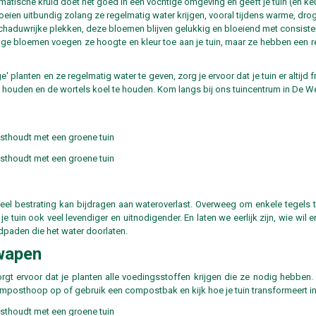
atische kruid doet het goed in een vochtige omgeving en geeft je tuin (en keu
bloeien uitbundig zolang ze regelmatig water krijgen, vooral tijdens warme, dro
r schaduwrijke plekken, deze bloemen blijven gelukkig en bloeiend met consiste
ge bloemen voegen ze hoogte en kleur toe aan je tuin, maar ze hebben een 
planten en ze regelmatig water te geven, zorg je ervoor dat je tuin er altijd f
houden en de wortels koel te houden. Kom langs bij ons tuincentrum in De We
 veel bestrating kan bijdragen aan wateroverlast. Overweeg om enkele tegels t
 tuin ook veel levendiger en uitnodigender. En laten we eerlijk zijn, wie wil er
dpaden die het water doorlaten.
wapen
t ervoor dat je planten alle voedingsstoffen krijgen die ze nodig hebben. P
composthoop op of gebruik een compostbak en kijk hoe je tuin transformeert in