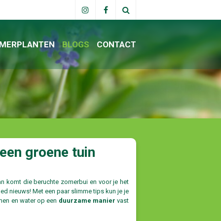
MERPLANTEN
BLOGS
CONTACT
en groene tuin​
dan komt die beruchte zomerbui en voor je het
ed nieuws! Met een paar slimme tips kun je je
komen en water op een
duurzame manier
vast