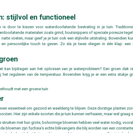
 stijlvol en functioneel
s door te kiezen voor waterdoorlatende bestrating in je tuin. Traditione
rdoorlatende materialen zoals grind, houtsnippers of speciale poreuze tegels
n natte voeten, maar geef je je tuin ook een stijlvolle uitstraling. Bovendien 
e en persoonlijke touch te geven. Zo sla je twee vliegen in één klap: ee
 groen
et kan bijdragen aan het oplossen van je waterprobleem? Een groen dak is 
j het reguleren van de temperatuur. Bovendien krijg je er een extra stukje 
er
en essentieel om gezond en weelderig te blijven. Deze dorstige planten zorge
zien. Hier zijn enkele soorten die je tuin kunnen verfraaien, maar wel graag ee
 struiken met hun grote, bolvormige bloemen hebben veel water nodig, vooral 
de bloemen zijn fuchsia's echte blikvangers die blij worden van een constante