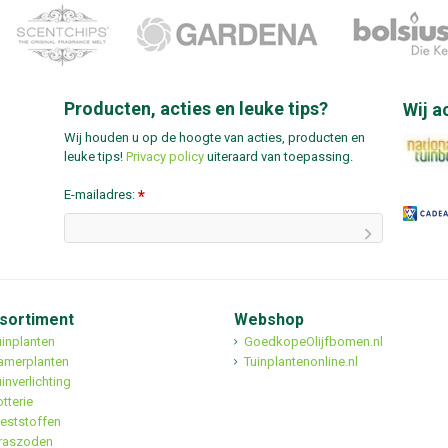
Producten, acties en leuke tips?
Wij a
Wij houden u op de hoogte van acties, producten en
leuke tips!
Privacy policy
uiteraard van toepassing.
E-mailadres:
*
sortiment
Webshop
uinplanten
GoedkopeOlijfbomen.nl
amerplanten
Tuinplantenonline.nl
inverlichting
tterie
eststoffen
raszoden