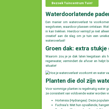
Bezoek Tuincentrum Tuin!
Waterdoorlatende paden:
Een manier om wateroverlast te voorkomen i
wegvloeien, waardoor plassen ontstaan. Wate
in kan trekken. Hierdoor vermijd je niet allee
creatief aan de slag om je tuin een uniek
wateroverlast!
Groen dak: extra stukje
Waarom zou je je dak laten leegstaan als h
regenwater, vermindert de afvoer en helpt bi
situatie!
Planten die dol zijn wat
Voor sommige planten is regelmatig water gev
ze consistent van voldoende water worden voor
Hortensia (Hydrangea): Deze populaire
Fuchsia's: Met hun opvallende, hangen