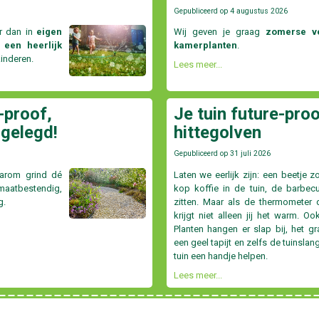
Gepubliceerd op
4 augustus 2026
r dan in
eigen
Wij geven je graag
zomerse ve
 een heerlijk
kamerplanten
.
kinderen.
Lees meer...
-proof,
Je tuin future-proo
 gelegd!
hittegolven
Gepubliceerd op
31 juli 2026
aarom grind dé
Laten we eerlijk zijn: een beetje z
atbestendig,
kop koffie in de tuin, de barbecu
g.
zitten. Maar als de thermometer d
krijgt niet alleen jij het warm. Oo
Planten hangen er slap bij, het g
een geel tapijt en zelfs de tuinslan
tuin een handje helpen.
Lees meer...