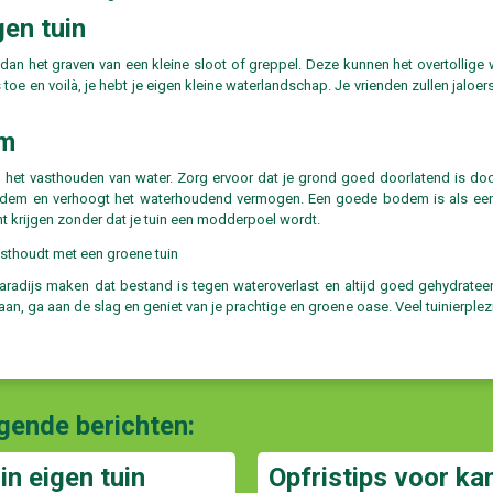
gen tuin
 dan het graven van een kleine sloot of greppel. Deze kunnen het overtollige
 en voilà, je hebt je eigen kleine waterlandschap. Je vrienden zullen jaloers 
em
 in het vasthouden van water. Zorg ervoor dat je grond goed doorlatend is d
 bodem en verhoogt het waterhoudend vermogen. Een goede bodem is als e
ht krijgen zonder dat je tuin een modderpoel wordt.
aradijs maken dat bestand is tegen wateroverlast en altijd goed gehydrateer
n, ga aan de slag en geniet van je prachtige en groene oase. Veel tuinierplezi
lgende berichten:
in eigen tuin
Opfristips voor ka