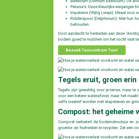
Basilicum (Ocimum basilicum): Dit arom
Petunia's: Deze kleurrijke eenjarigen 
Impatiens (Vlijtig Liesje): Ideaal voo
Ridderspoor (Delphinium): Met hun ho
behouden.
Door aandacht te besteden aan deze 'dorstige' 
bodem goed te mulchen om het vocht vast te 
Bezoek Tuincentrum Tuin!
Tegels eruit, groen erin
Tegels zijn geweldig voor je terras, maar te
voor een betere waterafvoer, maar het maakt je
zelfs creatief worden met stapstenen en grin
Compost: het geheime 
Compost verbetert de bodemstructuur en zorg
groente- en fruitresten te recyclen. Zet een 