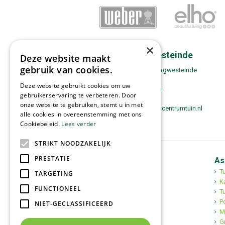
×
Contact Zwaagwesteinde
Deze website maakt
gebruik van cookies.
Tuincentrum Tuin! Zwaagwesteinde
Boppewei 17
Deze website gebruikt cookies om uw
9271 VH De Westereen
gebruikerservaring te verbeteren. Door
0511-443180
onze website te gebruiken, stemt u in met
zwaagwesteinde@tuincentrumtuin.nl
alle cookies in overeenstemming met ons
Cookiebeleid.
Lees verder
STRIKT NOODZAKELIJK
PRESTATIE
Tuincentrum Tuin!
As
Tuincentrum
T
TARGETING
Mediterrane bomen
K
FUNCTIONEEL
Tuinplanten
Tu
Kerst
Po
NIET-GECLASSIFICEERD
M
G