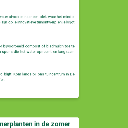
 water afvoeren naar een plek waar het minder
zijn op je innovatieve tuinontwerp en je krijgt
oor bijvoorbeeld compost of bladmulch toe te
en spons die het water opneemt en langzaam
d blijft. Kom langs bij ons tuincentrum in De
er!
merplanten in de zomer