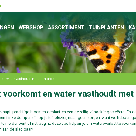
00
INGEN
WEBSHOP
ASSORTIMENT
TUINPLANTEN
KA
 en water vasthoudt met een groene tuin​
t voorkomt en water vasthoudt met e
pgeknapt, prachtige bloemen geplant en een gezellig zithoekje gecreëerd. En 
en flinke domper zijn op je tuinplezier, maar geen zorgen, want we hebben go
n tuinierder bent of net begint: deze tips helpen je om wateroverlast te voor
n aan de slag gaan!