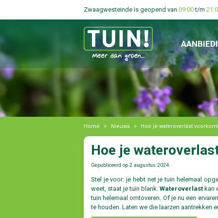
Zwaagwesteinde is geopend van
09:00
t/m
21:
AANBIED
Home
>
Nieuws
>
Hoe je wateroverlast voorkomt
Hoe je wateroverlas
Gepubliceerd op
2 augustus 2024
Stel je voor: je hebt net je tuin helemaal o
weet, staat je tuin blank.
Wateroverlast
kan e
tuin helemaal omtoveren. Of je nu een ervare
te houden. Laten we die laarzen aantrekken e