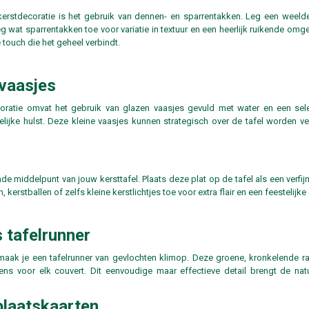
kerstdecoratie is het gebruik van dennen- en sparrentakken. Leg een weeld
g wat sparrentakken toe voor variatie in textuur en een heerlijk ruikende omge
 touch die het geheel verbindt.
 vaasjes
oratie omvat het gebruik van glazen vaasjes gevuld met water en een sele
elijke hulst. Deze kleine vaasjes kunnen strategisch over de tafel worden 
de middelpunt van jouw kersttafel. Plaats deze plat op de tafel als een verfij
rstballen of zelfs kleine kerstlichtjes toe voor extra flair en een feestelijke
s tafelrunner
 maak je een tafelrunner van gevlochten klimop. Deze groene, kronkelende r
rens voor elk couvert. Dit eenvoudige maar effectieve detail brengt de na
plaatskaarten