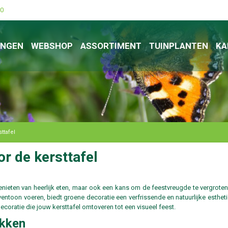
00
INGEN
WEBSHOP
ASSORTIMENT
TUINPLANTEN
KA
ttafel
r de kersttafel
genieten van heerlijk eten, maar ook een kans om de feestvreugde te vergrote
ntoon voeren, biedt groene decoratie een verfrissende en natuurlijke esthetiek
ecoratie die jouw kersttafel omtoveren tot een visueel feest.
akken