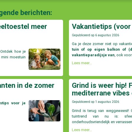
lgende berichten:
eeltoestel meer
Vakantietips (voor 
Gepubliceerd op
6 augustus 2026
Ga je deze zomer niet op vakant
tuin of op eigen balkon of (d
 Ontdek hoe je
vakantieparadijsje van
, ook voor
n mini moestuin
Lees meer...
anten in de zomer
Grind is weer hip! 
mediterrane vibes 
Gepubliceerd op
1 augustus 2026
stips voor je
Grind is terug van weggeweest!
tuintrend van nu is: sfeerv
onderhoudsvriendelijk en verrassend
Lees meer...