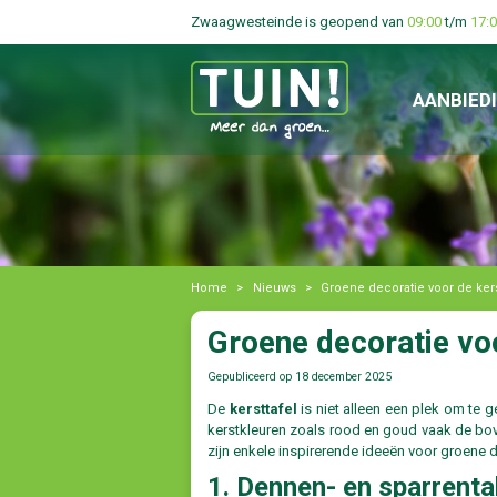
Zwaagwesteinde is geopend van
09:00
t/m
17:
AANBIED
Home
>
Nieuws
>
Groene decoratie voor de kers
Groene decoratie voo
Gepubliceerd op
18 december 2025
De
kersttafel
is niet alleen een plek om te 
kerstkleuren zoals rood en goud vaak de bove
zijn enkele inspirerende ideeën voor groene d
1. Dennen- en sparrent