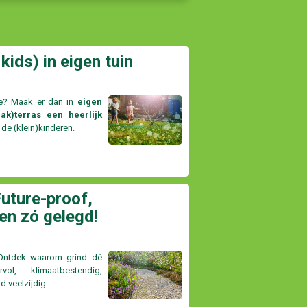
kids) in eigen tuin
ie? Maak er dan in
eigen
ak)terras een heerlijk
 de (klein)kinderen.
Future-proof,
en zó gelegd!
 Ontdek waarom grind dé
ol, klimaatbestendig,
 veelzijdig.