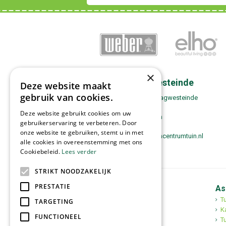
×
Contact Zwaagwesteinde
Deze website maakt
gebruik van cookies.
Tuincentrum Tuin! Zwaagwesteinde
Boppewei 17
Deze website gebruikt cookies om uw
9271 VH De Westereen
gebruikerservaring te verbeteren. Door
0511-443180
onze website te gebruiken, stemt u in met
zwaagwesteinde@tuincentrumtuin.nl
alle cookies in overeenstemming met ons
Cookiebeleid.
Lees verder
STRIKT NOODZAKELIJK
PRESTATIE
Tuincentrum Tuin!
As
Tuincentrum
T
TARGETING
Mediterrane bomen
K
FUNCTIONEEL
Tuinplanten
Tu