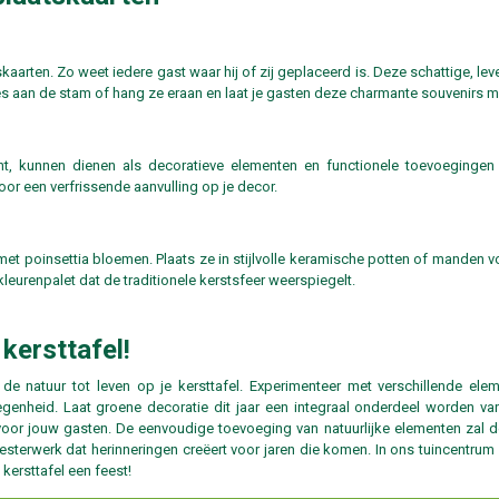
aarten. Zo weet iedere gast waar hij of zij geplaceerd is. Deze schattige, 
s aan de stam of hang ze eraan en laat je gasten deze charmante souvenirs m
nt, kunnen dienen als decoratieve elementen en functionele toevoegingen 
oor een verfrissende aanvulling op je decor.
 met poinsettia bloemen. Plaats ze in stijlvolle keramische potten of manden v
kleurenpalet dat de traditionele kerstsfeer weerspiegelt.
kersttafel!
e natuur tot leven op je kersttafel. Experimenteer met verschillende elem
legenheid. Laat groene decoratie dit jaar een integraal onderdeel worden va
oor jouw gasten. De eenvoudige toevoeging van natuurlijke elementen zal d
eesterwerk dat herinneringen creëert voor jaren die komen. In ons tuincentru
ersttafel een feest!