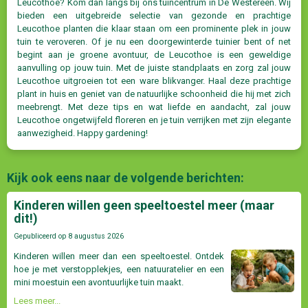
Leucothoe? Kom dan langs bij ons tuincentrum in De Westereen. Wij
bieden een uitgebreide selectie van gezonde en prachtige
Leucothoe planten die klaar staan om een prominente plek in jouw
tuin te veroveren. Of je nu een doorgewinterde tuinier bent of net
begint aan je groene avontuur, de Leucothoe is een geweldige
aanvulling op jouw tuin. Met de juiste standplaats en zorg zal jouw
Leucothoe uitgroeien tot een ware blikvanger. Haal deze prachtige
plant in huis en geniet van de natuurlijke schoonheid die hij met zich
meebrengt. Met deze tips en wat liefde en aandacht, zal jouw
Leucothoe ongetwijfeld floreren en je tuin verrijken met zijn elegante
aanwezigheid. Happy gardening!
Kijk ook eens naar de volgende berichten:
Kinderen willen geen speeltoestel meer (maar
dit!)
Gepubliceerd op
8 augustus 2026
Kinderen willen meer dan een speeltoestel. Ontdek
hoe je met verstopplekjes, een natuuratelier en een
mini moestuin een avontuurlijke tuin maakt.
Lees meer...