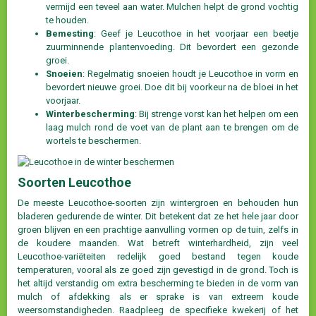
vermijd een teveel aan water. Mulchen helpt de grond vochtig
te houden.
Bemesting
: Geef je Leucothoe in het voorjaar een beetje
zuurminnende plantenvoeding. Dit bevordert een gezonde
groei.
Snoeien
: Regelmatig snoeien houdt je Leucothoe in vorm en
bevordert nieuwe groei. Doe dit bij voorkeur na de bloei in het
voorjaar.
Winterbescherming
: Bij strenge vorst kan het helpen om een
laag mulch rond de voet van de plant aan te brengen om de
wortels te beschermen.
Soorten Leucothoe
De meeste Leucothoe-soorten zijn wintergroen en behouden hun
bladeren gedurende de winter. Dit betekent dat ze het hele jaar door
groen blijven en een prachtige aanvulling vormen op de tuin, zelfs in
de koudere maanden. Wat betreft winterhardheid, zijn veel
Leucothoe-variëteiten redelijk goed bestand tegen koude
temperaturen, vooral als ze goed zijn gevestigd in de grond. Toch is
het altijd verstandig om extra bescherming te bieden in de vorm van
mulch of afdekking als er sprake is van extreem koude
weersomstandigheden. Raadpleeg de specifieke kwekerij of het