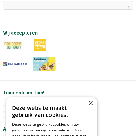
Wij accepteren
Tuincentrum Tuin!
Tuincentrum
×
Mediterrane bomen
Deze website maakt
Tuinplanten
gebruik van cookies.
Kerst
Deze website gebruikt cookies om uw
Assortiment
gebruikerservaring te verbeteren. Door
Tuinplanten
onze website te gebruiken, stemt u in met