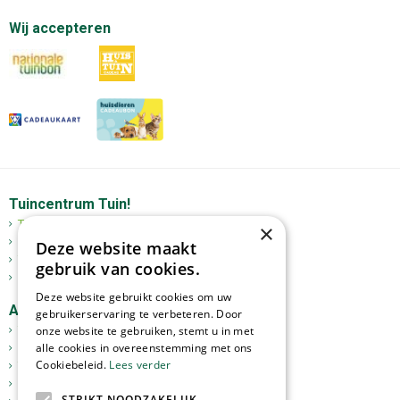
Wij accepteren
Tuincentrum Tuin!
Tuincentrum
×
Mediterrane bomen
Deze website maakt
Tuinplanten
gebruik van cookies.
Kerst
Deze website gebruikt cookies om uw
Assortiment
gebruikerservaring te verbeteren. Door
Tuinplanten
onze website te gebruiken, stemt u in met
alle cookies in overeenstemming met ons
Kamerplanten
Cookiebeleid.
Lees verder
Tuinverlichting
Potterie
STRIKT NOODZAKELIJK