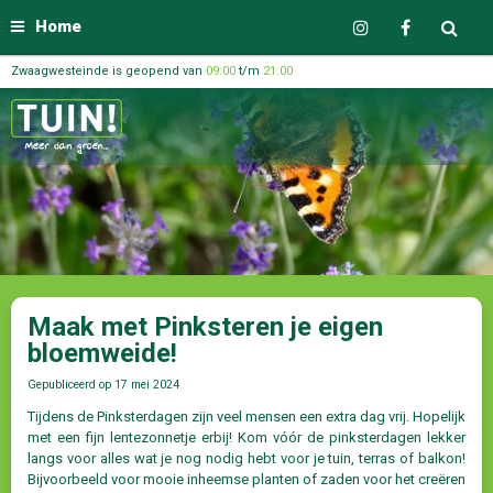
Home
Zwaagwesteinde is geopend van
09:00
t/m
21:00
Maak met Pinksteren je eigen
bloemweide!
Gepubliceerd op
17 mei 2024
Tijdens de Pinksterdagen zijn veel mensen een extra dag vrij. Hopelijk
met een fijn lentezonnetje erbij! Kom vóór de pinksterdagen lekker
langs voor alles wat je nog nodig hebt voor je tuin, terras of balkon!
Bijvoorbeeld voor mooie inheemse planten of zaden voor het creëren