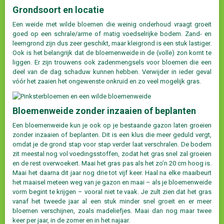
Grondsoort en locatie
Een weide met wilde bloemen die weinig onderhoud vraagt groeit
goed op een schrale/arme of matig voedselrijke bodem. Zand- en
leemgrond zijn dus zeer geschikt, maar kleigrond is een stuk lastiger.
Ook is het belangrijk dat de bloemenweide in de (volle) zon komt te
liggen. Er zijn trouwens ook zadenmengsels voor bloemen die een
deel van de dag schaduw kunnen hebben. Verwijder in ieder geval
vóór het zaaien het ongewenste onkruid en zo veel mogelijk gras.
Bloemenweide zonder inzaaien of beplanten
Een bloemenweide kun je ook op je bestaande gazon laten groeien
zonder inzaaien of beplanten. Dit is een klus die meer geduld vergt,
omdat je de grond stap voor stap verder laat verschralen. De bodem
zit meestal nog vol voedingsstoffen, zodat het gras snel zal groeien
en de rest overwoekert. Maai het gras pas als het zo’n 20 cm hoog is.
Maai het daarna dit jaar nog drie tot vijf keer. Haal na elke maaibeurt
het maaisel meteen weg van je gazon en maai – als je bloemenweide
vorm begint te krijgen – vooral niet te vaak. Je zult zien dat het gras
vanaf het tweede jaar al een stuk minder snel groeit en er meer
bloemen verschijnen, zoals madeliefjes. Maai dan nog maar twee
keer per jaar, in de zomer en in het najaar.