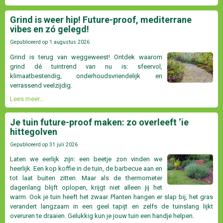
Grind is weer hip! Future-proof, mediterrane
vibes en zó gelegd!
Gepubliceerd op
1 augustus 2026
Grind is terug van weggeweest! Ontdek waarom
grind dé tuintrend van nu is: sfeervol,
klimaatbestendig, onderhoudsvriendelijk en
verrassend veelzijdig.
Lees meer...
Je tuin future-proof maken: zo overleeft ‘ie
hittegolven
Gepubliceerd op
31 juli 2026
Laten we eerlijk zijn: een beetje zon vinden we
heerlijk. Een kop koffie in de tuin, de barbecue aan en
tot laat buiten zitten. Maar als de thermometer
dagenlang blijft oplopen, krijgt niet alleen jij het
warm. Ook je tuin heeft het zwaar. Planten hangen er slap bij, het gras
verandert langzaam in een geel tapijt en zelfs de tuinslang lijkt
overuren te draaien. Gelukkig kun je jouw tuin een handje helpen.