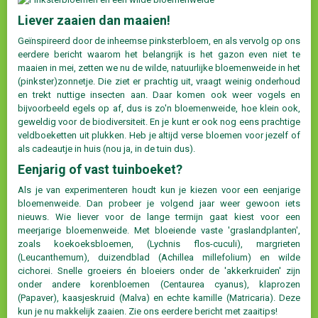
Liever zaaien dan maaien!
Geïnspireerd door de inheemse pinksterbloem, en als vervolg op ons
eerdere bericht waarom het belangrijk is het gazon even niet te
maaien in mei, zetten we nu de wilde, natuurlijke bloemenweide in het
(pinkster)zonnetje. Die ziet er prachtig uit, vraagt weinig onderhoud
en trekt nuttige insecten aan. Daar komen ook weer vogels en
bijvoorbeeld egels op af, dus is zo'n bloemenweide, hoe klein ook,
geweldig voor de biodiversiteit. En je kunt er ook nog eens prachtige
veldboeketten uit plukken. Heb je altijd verse bloemen voor jezelf of
als cadeautje in huis (nou ja, in de tuin dus).
Eenjarig of vast tuinboeket?
Als je van experimenteren houdt kun je kiezen voor een eenjarige
bloemenweide. Dan probeer je volgend jaar weer gewoon iets
nieuws. Wie liever voor de lange termijn gaat kiest voor een
meerjarige bloemenweide. Met bloeiende vaste 'graslandplanten',
zoals koekoeksbloemen, (Lychnis flos-cuculi), margrieten
(Leucanthemum), duizendblad (Achillea millefolium) en wilde
cichorei. Snelle groeiers én bloeiers onder de 'akkerkruiden' zijn
onder andere korenbloemen (Centaurea cyanus), klaprozen
(Papaver), kaasjeskruid (Malva) en echte kamille (Matricaria). Deze
kun je nu makkelijk zaaien. Zie ons eerdere bericht met zaaitips!