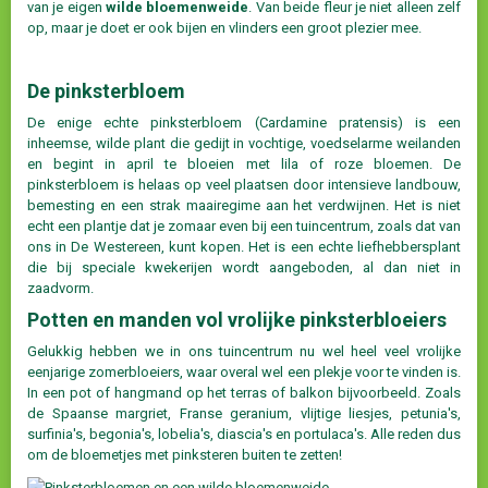
van je eigen
wilde bloemenweide
. Van beide fleur je niet alleen zelf
op, maar je doet er ook bijen en vlinders een groot plezier mee.
De pinksterbloem
De enige echte pinksterbloem (Cardamine pratensis) is een
inheemse, wilde plant die gedijt in vochtige, voedselarme weilanden
en begint in april te bloeien met lila of roze bloemen. De
pinksterbloem is helaas op veel plaatsen door intensieve landbouw,
bemesting en een strak maairegime aan het verdwijnen. Het is niet
echt een plantje dat je zomaar even bij een tuincentrum, zoals dat van
ons in De Westereen, kunt kopen. Het is een echte liefhebbersplant
die bij speciale kwekerijen wordt aangeboden, al dan niet in
zaadvorm.
Potten en manden vol vrolijke pinksterbloeiers
Gelukkig hebben we in ons tuincentrum nu wel heel veel vrolijke
eenjarige zomerbloeiers, waar overal wel een plekje voor te vinden is.
In een pot of hangmand op het terras of balkon bijvoorbeeld. Zoals
de Spaanse margriet, Franse geranium, vlijtige liesjes, petunia's,
surfinia's, begonia's, lobelia's, diascia's en portulaca's. Alle reden dus
om de bloemetjes met pinksteren buiten te zetten!