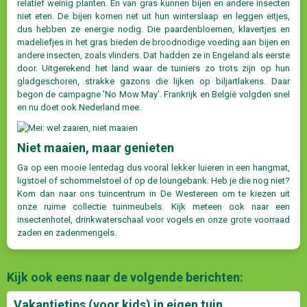
relatief weinig planten. En van gras kunnen bijen en andere insecten
niet eten. De bijen komen net uit hun winterslaap en leggen eitjes,
dus hebben ze energie nodig. Die paardenbloemen, klavertjes en
madeliefjes in het gras bieden de broodnodige voeding aan bijen en
andere insecten, zoals vlinders. Dat hadden ze in Engeland als eerste
door. Uitgerekend het land waar de tuiniers zo trots zijn op hun
gladgeschoren, strakke gazons die lijken op biljartlakens. Daar
begon de campagne 'No Mow May'. Frankrijk en België volgden snel
en nu doet ook Nederland mee.
Niet maaien, maar genieten
Ga op een mooie lentedag dus vooral lekker luieren in een hangmat,
ligstoel of schommelstoel of op de loungebank. Heb je die nog niet?
Kom dan naar ons tuincentrum in De Westereen om te kiezen uit
onze ruime collectie tuinmeubels. Kijk meteen ook naar een
insectenhotel, drinkwaterschaal voor vogels en onze grote voorraad
zaden en zadenmengels.
Kijk ook eens naar de volgende berichten:
Vakantietips (voor kids) in eigen tuin