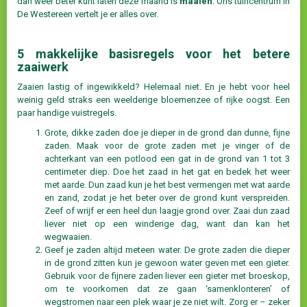
dan weer beter kunt laten deze maand is
maaien
. Ons tuincentrum in
De Westereen vertelt je er alles over.
5 makkelijke basisregels voor het betere
zaaiwerk
Zaaien lastig of ingewikkeld? Helemaal niet. En je hebt voor heel
weinig geld straks een weelderige bloemenzee of rijke oogst. Een
paar handige vuistregels.
Grote, dikke zaden doe je dieper in de grond dan dunne, fijne
zaden. Maak voor de grote zaden met je vinger of de
achterkant van een potlood een gat in de grond van 1 tot 3
centimeter diep. Doe het zaad in het gat en bedek het weer
met aarde. Dun zaad kun je het best vermengen met wat aarde
en zand, zodat je het beter over de grond kunt verspreiden.
Zeef of wrijf er een heel dun laagje grond over. Zaai dun zaad
liever niet op een winderige dag, want dan kan het
wegwaaien.
Geef je zaden altijd meteen water. De grote zaden die dieper
in de grond zitten kun je gewoon water geven met een gieter.
Gebruik voor de fijnere zaden liever een gieter met broeskop,
om te voorkomen dat ze gaan ‘samenklonteren’ of
wegstromen naar een plek waar je ze niet wilt. Zorg er – zeker