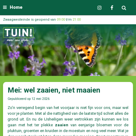
Home
Zwaagwesteinde is geopend van
09:00
t/m
21:00
Mei: wel zaaien, niet maaien
Gepubliceerd op
12 mei 2026
Zo'n verregend begin van het voorjaar is niet fijn voor ons, maar wel
voor je planten. Met al die nattigheid van de laatste tijd schiet alles de
grond uit. En nu de IJsheiligen weer vertrokken zijn kunnen we los
gaan met het ter plekke
zaaien
van eenjarige bloemen voor de
pluktuin, groenten en kruiden in de moestuin en nog veel meer. Wat je