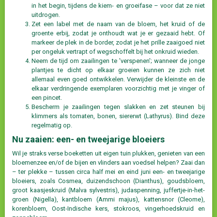
in het begin, tijdens de kiem- en groeifase – voor dat ze niet
uitdrogen.
Zet een label met de naam van de bloem, het kruid of de
groente erbij, zodat je onthoudt wat je er gezaaid hebt. Of
markeer de plek in de border, zodat je het prille zaaigoed niet
per ongeluk vertrapt of wegschoffelt bij het onkruid wieden.
Neem de tijd om zaailingen te 'verspenen'; wanneer de jonge
plantjes te dicht op elkaar groeien kunnen ze zich niet
allemaal even goed ontwikkelen. Verwijder de kleinste en de
elkaar verdringende exemplaren voorzichtig met je vinger of
een pincet.
Bescherm je zaailingen tegen slakken en zet steunen bij
klimmers als tomaten, bonen, siererwt (Lathyrus). Bind deze
regelmatig op.
Nu zaaien: een- en tweejarige bloeiers
Wil je straks verse boeketten uit eigen tuin plukken, genieten van een
bloemenzee en/of de bijen en vlinders aan voedsel helpen? Zaai dan
– ter plekke – tussen circa half mei en eind juni een- en tweejarige
bloeiers, zoals Cosmea, duizendschoon (Dianthus), goudsbloem,
groot kaasjeskruid (Malva sylvestris), judaspenning, juffertje-in-het-
groen (Nigella), kantbloem (Ammi majus), kattensnor (Cleome),
korenbloem, Oost-Indische kers, stokroos, vingerhoedskruid en