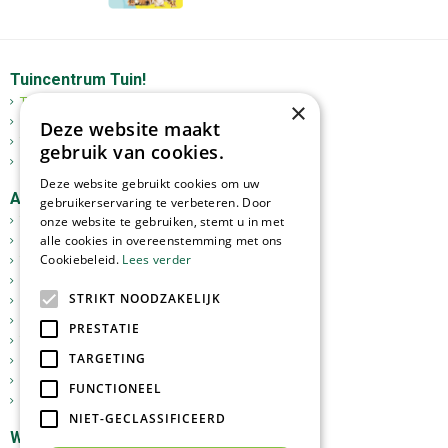
Tuincentrum Tuin!
Tuincentrum
×
Mediterrane bomen
Deze website maakt
Tuinplanten
gebruik van cookies.
Kerst
Deze website gebruikt cookies om uw
Assortiment
gebruikerservaring te verbeteren. Door
Tuinplanten
onze website te gebruiken, stemt u in met
alle cookies in overeenstemming met ons
Kamerplanten
Cookiebeleid.
Lees verder
Tuinverlichting
Potterie
STRIKT NOODZAKELIJK
Meststoffen
Graszoden
PRESTATIE
Tuingereedschap
TARGETING
Vijverartikelen
Sfeer en Cadeau
FUNCTIONEEL
Dierbenodigdheden
NIET-GECLASSIFICEERD
Webshop