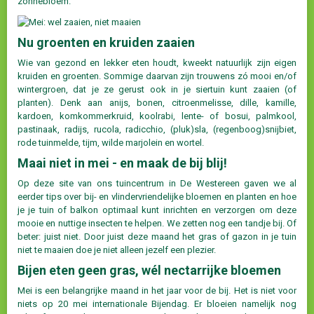
zonnebloem.
Nu groenten en kruiden zaaien
Wie van gezond en lekker eten houdt, kweekt natuurlijk zijn eigen
kruiden en groenten. Sommige daarvan zijn trouwens zó mooi en/of
wintergroen, dat je ze gerust ook in je siertuin kunt zaaien (of
planten). Denk aan anijs, bonen, citroenmelisse, dille, kamille,
kardoen, komkommerkruid, koolrabi, lente- of bosui, palmkool,
pastinaak, radijs, rucola, radicchio, (pluk)sla, (regenboog)snijbiet,
rode tuinmelde, tijm, wilde marjolein en wortel.
Maai niet in mei - en maak de bij blij!
Op deze site van ons tuincentrum in De Westereen gaven we al
eerder tips over bij- en vlindervriendelijke bloemen en planten en hoe
je je tuin of balkon optimaal kunt inrichten en verzorgen om deze
mooie en nuttige insecten te helpen. We zetten nog een tandje bij. Of
beter: juist niet. Door juist deze maand het gras of gazon in je tuin
niet te maaien doe je niet alleen jezelf een plezier.
Bijen eten geen gras, wél nectarrijke bloemen
Mei is een belangrijke maand in het jaar voor de bij. Het is niet voor
niets op 20 mei internationale Bijendag. Er bloeien namelijk nog