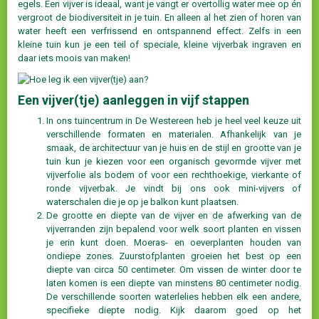
egels. Een vijver is ideaal, want je vangt er overtollig water mee op én
vergroot de biodiversiteit in je tuin. En alleen al het zien of horen van
water heeft een verfrissend en ontspannend effect. Zelfs in een
kleine tuin kun je een teil of speciale, kleine vijverbak ingraven en
daar iets moois van maken!
Een vijver(tje) aanleggen in vijf stappen
In ons tuincentrum in De Westereen heb je heel veel keuze uit
verschillende formaten en materialen. Afhankelijk van je
smaak, de architectuur van je huis en de stijl en grootte van je
tuin kun je kiezen voor een organisch gevormde vijver met
vijverfolie als bodem of voor een rechthoekige, vierkante of
ronde vijverbak. Je vindt bij ons ook mini-vijvers of
waterschalen die je op je balkon kunt plaatsen.
De grootte en diepte van de vijver en de afwerking van de
vijverranden zijn bepalend voor welk soort planten en vissen
je erin kunt doen. Moeras- en oeverplanten houden van
ondiepe zones. Zuurstofplanten groeien het best op een
diepte van circa 50 centimeter. Om vissen de winter door te
laten komen is een diepte van minstens 80 centimeter nodig.
De verschillende soorten waterlelies hebben elk een andere,
specifieke diepte nodig. Kijk daarom goed op het