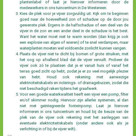
plantenlabel of laat je hierover informeren door de
medewerkers in ons tuincentrum in De Westereen.
Kies de plek voor je vijver zorgvuldig uit. Kijk om te beginnen
goed naar de hoeveelheid zon of schaduw op de door jou
gewenste plek. Ergens in de halfschaduw of een deel van de
vijver in de zon en een ander deel in de schaduw is het best.
Want het water moet niet te warm worden (dan krijg je ook
een explosie van algen of wieren) of te snel verdampen, maar
waterplanten moeten wel voldoende zonlicht kunnen vangen.
Plaats de vijver niet te dicht bij bomen of grote struiken, met
het oog op afvallend blad dat de vijver vervuilt. Probeer de
vijver ook zó te plaatsen dat je er vanuit huis of vanaf het
terras goed zicht op hebt, zodat je er zo veel mogelijk plezier
van hebt. Houd ook rekening met aanwezige
elektriciteitskabels en riolerings- of drainagebuizen, zodat die
niet beschadigd raken tijdens het graafwerk.
Voor een goede waterkwaliteit heeft een vijver een pomp, filter
en/of skimmer nodig. Hiervoor zijn allerlei systemen, al dan
niet met geïntegreerde fonteinpomp. Laat je hierover
informeren in ons tuincentrum en houd bij de keuze van de
plek van de vijver ook rekening met het aanleggen van
eventuele elektriciteitskabels (onder andere ook als je
verlichting in of bij de vijver wilt).