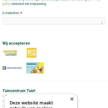
policy
uiteraard van toepassing.
E-mailadres:
*
Wij accepteren
Tuincentrum Tuin!
Tuincentrum
×
Mediterrane bomen
Deze website maakt
Tuinplanten