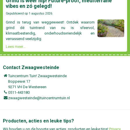
Grind is weer hip! Future-proof, mediterrane
vibes en zó gelegd!
Gepubliceerd op
1 augustus 2026
Grind is terug van weggeweest! Ontdek waarom
grind dé tuintrend van nu is: sfeervol,
klimaatbestendig, onderhoudsvriendelijk en
verrassend veelzijdig.
Lees meer...
Contact Zwaagwesteinde
Tuincentrum Tuin! Zwaagwesteinde
Boppewei 17
9271 VH De Westereen
0511-443180
zwaagwesteinde@tuincentrumtuin.nl
Producten, acties en leuke tips?
Wij houden u op de hoogte van acties, producten en leuke tips!
Privacy