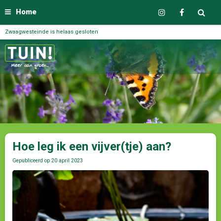
Home
Zwaagwesteinde is helaas gesloten
Hoe leg ik een vijver(tje) aan?
Gepubliceerd op
20 april 2023