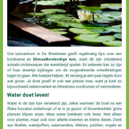
Ons tuincentrum in De Westereen geeft regelmatig tips over een
biodiverse en
klimaatbestendige tuin
, want dit zijn ontzettend
actuele onderwerpen die wereldwijd spelen. En iedereen kan zo zijn
of haar steentje bijdragen om de zorgwekkende ontwikkelingen
tegen te gaan. Alle beetjes helpen. Al vervang je een paar tegels door
wat groen. Je doet jezelf er ook een plezier mee, want je kunt zo
bijvoorbeeld wateroverlast en hittestress voorkomen of verminderen.
Water doet leven!
Water in de tuin kan vervelend zijn, zeker wanneer de boel na een
flinke hoosbui onderloopt of er in je gazon of bloembedden grote
plassen blijven staan. Maar water betekent ook leven. Niet alleen
voor planten, maar ook voor allerlei insecten en kleine dieren. Denk
aan libellen, waterjuffers, salamanders, kikkers, padden, vogels en