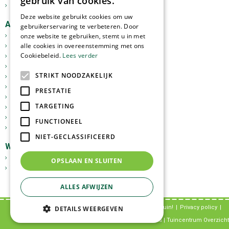
gebruik van cookies.
Kerst
Deze website gebruikt cookies om uw
Assortiment
gebruikerservaring te verbeteren. Door
Tuinplanten
onze website te gebruiken, stemt u in met
alle cookies in overeenstemming met ons
Kamerplanten
Cookiebeleid.
Lees verder
Tuinverlichting
Potterie
STRIKT NOODZAKELIJK
Meststoffen
Graszoden
PRESTATIE
Tuingereedschap
TARGETING
Vijverartikelen
Sfeer en Cadeau
FUNCTIONEEL
Dierbenodigdheden
NIET-GECLASSIFICEERD
Webshop
GoedkopeOlijfbomen.nl
OPSLAAN EN SLUITEN
Tuinplantenonline.nl
ALLES AFWIJZEN
© Tuincentrum Tuin!
Privacy policy
DETAILS WEERGEVEN
Green Solutions
|
Tuincentrum Overzicht