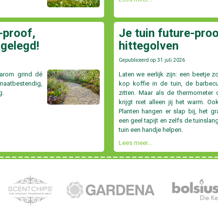
-proof,
Je tuin future-proo
 gelegd!
hittegolven
Gepubliceerd op
31 juli 2026
aarom grind dé
Laten we eerlijk zijn: een beetje z
atbestendig,
kop koffie in de tuin, de barbecu
g.
zitten. Maar als de thermometer d
krijgt niet alleen jij het warm. Oo
Planten hangen er slap bij, het g
een geel tapijt en zelfs de tuinslan
tuin een handje helpen.
Lees meer...