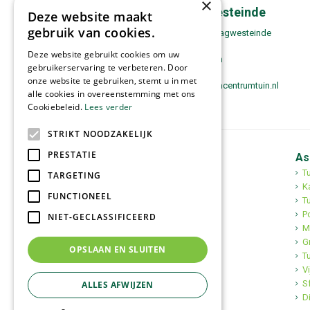
×
Contact Zwaagwesteinde
Deze website maakt
gebruik van cookies.
Tuincentrum Tuin! Zwaagwesteinde
Boppewei 17
Deze website gebruikt cookies om uw
9271 VH De Westereen
gebruikerservaring te verbeteren. Door
0511-443180
onze website te gebruiken, stemt u in met
zwaagwesteinde@tuincentrumtuin.nl
alle cookies in overeenstemming met ons
Cookiebeleid.
Lees verder
STRIKT NOODZAKELIJK
PRESTATIE
Tuincentrum Tuin!
As
Tuincentrum
T
TARGETING
Mediterrane bomen
K
FUNCTIONEEL
Tuinplanten
Tu
Kerst
Po
NIET-GECLASSIFICEERD
M
G
OPSLAAN EN SLUITEN
T
Vi
S
ALLES AFWIJZEN
D