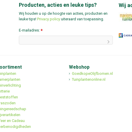
Producten, acties en leuke tips?
Wij a
Wij houden u op de hoogte van acties, producten en
leuke tips!
Privacy policy
uiteraard van toepassing.
E-mailadres:
*
sortiment
Webshop
uinplanten
GoedkopeOlijfbomen.nl
amerplanten
Tuinplantenonline.nl
inverlichting
tterie
eststoffen
raszoden
uingereedschap
jverartikelen
feer en Cadeau
ierbenodigdheden