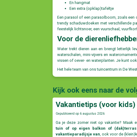
En hangmat
Een extra (opklap)tafeltje
Een parasol of een parasolboom, zoals een da
trendy schaduwdoeken met verschillende pa
feestelijk lichtsnoer, een vuurschaal, vuurfko
Voor de dierenliefhebbe
Water trekt dieren aan en brengt letterlijk l
waterschalen, mini-vijvers en waterornamente
vissen of oever- en waterplanten. Je kunt ook
Het hele team van ons tuincentrum in De Wes
Kijk ook eens naar de vo
Vakantietips (voor kids) 
Gepubliceerd op
6 augustus 2026
Ga je deze zomer niet op vakantie? Maak e
tuin of op eigen balkon of (dak)terras
vakantieparadijsje van
, ook voor de (klein)