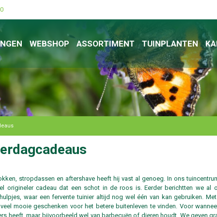
00
INGEN
WEBSHOP
ASSORTIMENT
TUINPLANTEN
KA
deaus
derdagcadeaus
okken, stropdassen en aftershave heeft hij vast al genoeg. In ons tuincentru
 origineler cadeau dat een schot in de roos is. Eerder berichtten we al 
lpjes, waar een fervente tuinier altijd nog wel één van kan gebruiken. Me
 veel mooie geschenken voor het betere buitenleven te vinden. Voor wannee
gers heeft, maar bijvoorbeeld wel van barbecuën of dieren houdt. We geven g