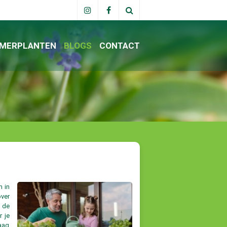
MERPLANTEN
BLOGS
CONTACT
m in
over
t de
r je
raag