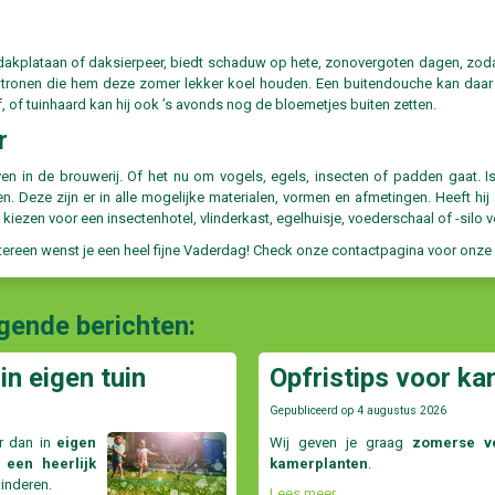
kplataan of daksierpeer, biedt schaduw op hete, zonovergoten dagen, zodat h
tronen die hem deze zomer lekker koel houden. Een buitendouche kan daar 
rf, of tuinhaard kan hij ook ’s avonds nog de bloemetjes buiten zetten.
r
even in de brouwerij. Of het nu om vogels, egels, insecten of padden gaat. Is
n. Deze zijn er in alle mogelijke materialen, vormen en afmetingen. Heeft hi
 kiezen voor een insectenhotel, vlinderkast, egelhuisje, voederschaal of -silo
tereen wenst je een heel fijne Vaderdag! Check onze contactpagina voor onze
lgende berichten:
in eigen tuin
Opfristips voor ka
Gepubliceerd op
4 augustus 2026
r dan in
eigen
Wij geven je graag
zomerse ve
 een heerlijk
kamerplanten
.
kinderen.
Lees meer...