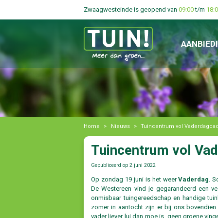
Zwaagwesteinde is geopend van
09:00
t/m
18:
AANBIED
Home
>
Nieuws
>
Tuincentrum vol Vaderdagca
Tuincentrum vol Va
Gepubliceerd op
2 juni 2022
Op zondag 19 juni is het weer
Vaderdag
. S
De Westereen vind je gegarandeerd een veel
onmisbaar tuingereedschap en handige tuinhu
zomer in aantocht zijn er bij ons bovendien
vader liever lui dan moe is, geen groene vin