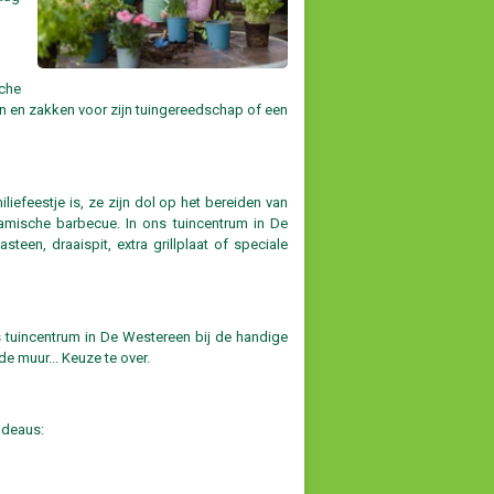
sche
n en zakken voor zijn tuingereedschap of een
iefeestje is, ze zijn dol op het bereiden van
amische barbecue. In ons tuincentrum in De
en, draaispit, extra grillplaat of speciale
s tuincentrum in De Westereen bij de handige
e muur... Keuze te over.
adeaus: