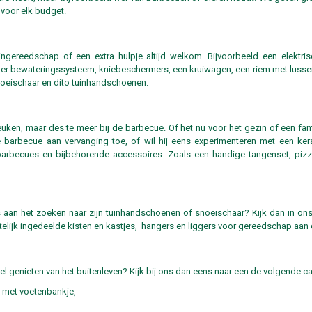
n voor elk budget.
ingereedschap of een extra hulpje altijd welkom. Bijvoorbeeld een elektri
er bewateringssysteem, kniebeschermers, een kruiwagen, een riem met lusse
oeischaar en dito tuinhandschoenen.
en, maar des te meer bij de barbecue. Of het nu voor het gezin of een famil
 barbecue aan vervanging toe, of wil hij eens experimenteren met een ker
rbecues en bijbehorende accessoires. Zoals een handige tangenset, pizzaste
s aan het zoeken naar zijn tuinhandschoenen of snoeischaar? Kijk dan in on
ijk ingedeelde kisten en kastjes, hangers en liggers voor gereedschap aan d
l genieten van het buitenleven? Kijk bij ons dan eens naar een de volgende c
t met voetenbankje,