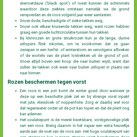
sterroetdauw ('black spot') of roest kunnen de schimmels
waardoor deze ziektes ontstaan namelijk via de grond
verspreiden en de roos volgend jaar weer aantasten.
Snoei dode, beschadigde of zieke takken weg.
Snoei ook elkaar kruisende takken weg, want rozen hebben
graag een goede luchtcirculatie tussen hun takken.
Bij klimrozen en grote struikrozen kun je de lange, dunne
uitlopers flink inkorten, om te voorkomen dat ze gaan
zwiepen in een herfst- of winterstorm en vervolgens afbreken
of de wortels van de plant lostrekken uit de grond of pot.
Snoei altijd boven een knop die naar buiten wijst, want dan
zullen de takken ook weer naar buiten uitlopen in plaats van
naar binnen.
Rozen beschermen tegen vorst
Een roos in een pot komt de winter goed door wanneer je
deze op een beschutte plek zet en bij strenge vorst inpakt
met jute, vliesdoek of noppenfolie. Zorg er daarbij wel voor
dat regenwater onder uit de pot kan lopen en dat de plant nog
kan ademen.
Het oculatiepunt is de meest kwetsbare, vorstgevoelige plek
van een roos. Breng daarom in het najaar een extra heuveltje
aarde aan de voet van de roos aan. Het hoge oculatiepunt van