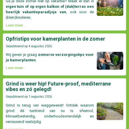
Ga je deze zomer niet op vakantie? Maak er dan in
eigen tuin of op eigen balkon of (dak)terras een
heerlijk vakantieparadijsje van
, ook voor de
(klein)kinderen.
Lees meer...
Opfristips voor kamerplanten in de zomer
Gepubliceerd op
4 augustus 2026
Wij geven je graag
zomerse verzorgingstips voor
je kamerplanten
.
Lees meer...
Grind is weer hip! Future-proof, mediterrane
vibes en zó gelegd!
Gepubliceerd op
1 augustus 2026
Grind is terug van weggeweest! Ontdek waarom
grind dé tuintrend van nu is: sfeervol,
klimaatbestendig, onderhoudsvriendelijk en
verrassend veelzijdig.