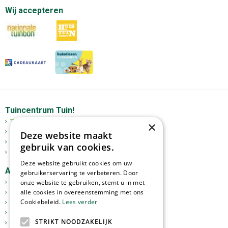
Wij accepteren
Tuincentrum Tuin!
Tuincentrum
×
Mediterrane bomen
Deze website maakt
Tuinplanten
gebruik van cookies.
Kerst
Deze website gebruikt cookies om uw
Assortiment
gebruikerservaring te verbeteren. Door
onze website te gebruiken, stemt u in met
Tuinplanten
alle cookies in overeenstemming met ons
Kamerplanten
Cookiebeleid.
Lees verder
Tuinverlichting
Potterie
STRIKT NOODZAKELIJK
Meststoffen