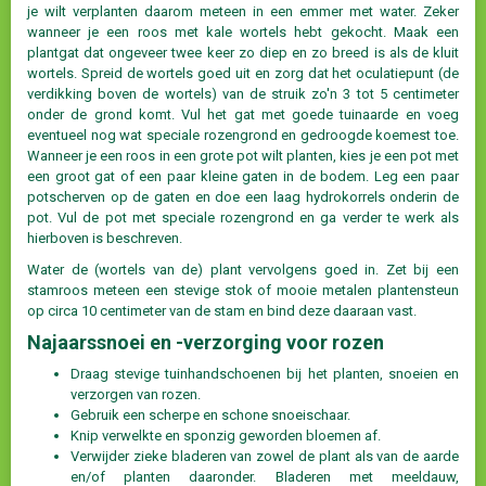
je wilt verplanten daarom meteen in een emmer met water. Zeker
wanneer je een roos met kale wortels hebt gekocht. Maak een
plantgat dat ongeveer twee keer zo diep en zo breed is als de kluit
wortels. Spreid de wortels goed uit en zorg dat het oculatiepunt (de
verdikking boven de wortels) van de struik zo'n 3 tot 5 centimeter
onder de grond komt. Vul het gat met goede tuinaarde en voeg
eventueel nog wat speciale rozengrond en gedroogde koemest toe.
Wanneer je een roos in een grote pot wilt planten, kies je een pot met
een groot gat of een paar kleine gaten in de bodem. Leg een paar
potscherven op de gaten en doe een laag hydrokorrels onderin de
pot. Vul de pot met speciale rozengrond en ga verder te werk als
hierboven is beschreven.
Water de (wortels van de) plant vervolgens goed in. Zet bij een
stamroos meteen een stevige stok of mooie metalen plantensteun
op circa 10 centimeter van de stam en bind deze daaraan vast.
Najaarssnoei en -verzorging voor rozen
Draag stevige tuinhandschoenen bij het planten, snoeien en
verzorgen van rozen.
Gebruik een scherpe en schone snoeischaar.
Knip verwelkte en sponzig geworden bloemen af.
Verwijder zieke bladeren van zowel de plant als van de aarde
en/of planten daaronder. Bladeren met meeldauw,