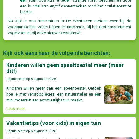
een stamroos kun je tegen strenge vorst beschermen door
een bundel stro en/of dennentakken rond het oculatiepunt te
binden.
NB Kijk in ons tuincentrum in De Westereen meteen even bij de
voorjaarsbollen, zoals tulpen en narcissen, bij het grote assortiment
vogelvoer en bij onze nieuwe kerstshow!
Kijk ook eens naar de volgende berichten:
Kinderen willen geen speeltoestel meer (maar
dit!)
Gepubliceerd op
8 augustus 2026
Kinderen willen meer dan een speeltoestel. Ontdek
hoe je met verstopplekjes, een natuuratelier en een
mini moestuin een avontuurlijke tuin maakt.
Lees meer...
Vakantietips (voor kids) in eigen tuin
Gepubliceerd op
6 augustus 2026