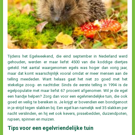
Tijdens het Egelweekend, die eind september in Nederland werd
gehouden, werden er maar liefst 4500 van die koddige diertjes
geteld. Het aantal waargenomen egels was hoger dan vorig jaar,
maar dat komt waarschijnlijk vooral omdat er meer mensen aan de
telling meededen. Want helaas gaat het niet zo goed met het
stekelige zoog- en nachtdier. Sinds de eerste telling in 1994 is de
egelpopulatie met maar liefst 67 procent afgenomen. Wil je de egel
een handje helpen? Zorg dan voor een egelvriendelijke tuin, die ook
goed en veilig te bereiken is. Je krijgt er bovendien een bondgenoot
in je strijd tegen slakken bij. Een egel kan namelijk wel 35 slakken per
nacht verslinden, en hij eet ook kevers, pissebedden, duizendpoten,
rupsen, spinnen en muizen.
Tips voor een egelvriendelijke tuin