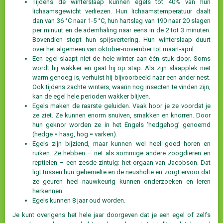
Tijdens de winterslaap kunnen egels tot 40% van hun
lichaamsgewicht verliezen. Hun lichaamstemperatuur daalt
dan van 36 °C naar 1-5 °C, hun hartslag van 190 naar 20 slagen
per minuut en de ademhaling naar eens in de 2 tot 3 minuten.
Bovendien stopt hun spijsvertering. Hun winterslaap duurt
over het algemeen van oktober-november tot maart-april.
Een egel slaapt niet de hele winter aan één stuk door. Soms
wordt hij wakker en gaat hij op stap. Als zijn slaapplek niet
warm genoeg is, verhuist hij bijvoorbeeld naar een ander nest.
Ook tijdens zachte winters, waarin nog insecten te vinden zijn,
kan de egel hele perioden wakker blijven.
Egels maken de raarste geluiden. Vaak hoor je ze voordat je
ze ziet. Ze kunnen enorm snuiven, smakken en knorren. Door
hun geknor worden ze in het Engels ‘hedgehog’ genoemd
(hedge = haag, hog = varken).
Egels zijn bijziend, maar kunnen wel heel goed horen en
ruiken. Ze hebben – net als sommige andere zoogdieren en
reptielen – een zesde zintuig: het orgaan van Jacobson. Dat
ligt tussen hun gehemelte en de neusholte en zorgt ervoor dat
ze geuren heel nauwkeurig kunnen onderzoeken en leren
herkennen.
Egels kunnen 8 jaar oud worden.
Je kunt overigens het hele jaar doorgeven dat je een egel of zelfs