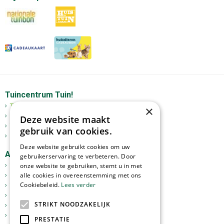
Tuincentrum Tuin!
Tuincentrum
×
Mediterrane bomen
Deze website maakt
Tuinplanten
gebruik van cookies.
Kerst
Deze website gebruikt cookies om uw
Assortiment
gebruikerservaring te verbeteren. Door
onze website te gebruiken, stemt u in met
Tuinplanten
alle cookies in overeenstemming met ons
Kamerplanten
Cookiebeleid.
Lees verder
Tuinverlichting
Potterie
STRIKT NOODZAKELIJK
Meststoffen
Graszoden
PRESTATIE