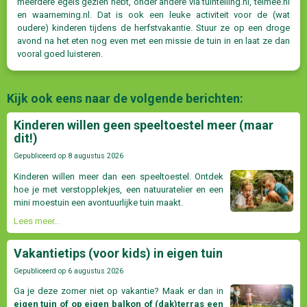
meerdere egels gezien hebt, onder andere via tuintelling.nl, telmee.nl
en waarneming.nl. Dat is ook een leuke activiteit voor de (wat
oudere) kinderen tijdens de herfstvakantie. Stuur ze op een droge
avond na het eten nog even met een missie de tuin in en laat ze dan
vooral goed luisteren.
Kijk ook eens naar de volgende berichten:
Kinderen willen geen speeltoestel meer (maar
dit!)
Gepubliceerd op
8 augustus 2026
Kinderen willen meer dan een speeltoestel. Ontdek
hoe je met verstopplekjes, een natuuratelier en een
mini moestuin een avontuurlijke tuin maakt.
Lees meer...
Vakantietips (voor kids) in eigen tuin
Gepubliceerd op
6 augustus 2026
Ga je deze zomer niet op vakantie? Maak er dan in
eigen tuin of op eigen balkon of (dak)terras een