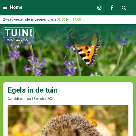
Home
Zwaagwesteinde is geopend van
09:00
t/m
17:00
Egels in de tuin
Gepubliceerd op
15 oktober 2021