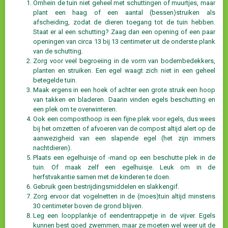
Omhein de tuin niet geheel met schuttingen of muurtjes, maar
plant een haag of een aantal (bessen)struiken als
afscheiding, zodat de dieren toegang tot de tuin hebben.
Staat er al een schutting? Zaag dan een opening of een paar
openingen van circa 13 bij 13 centimeter uit de onderste plank
van de schutting.
Zorg voor veel begroeiing in de vorm van bodembedekkers,
planten en struiken. Een egel waagt zich niet in een geheel
betegelde tuin.
Maak ergens in een hoek of achter een grote struik een hoop
van takken en bladeren. Daarin vinden egels beschutting en
een plek om te overwinteren.
Ook een composthoop is een fijne plek voor egels, dus wees
bij het omzetten of afvoeren van de compost altijd alert op de
aanwezigheid van een slapende egel (het zijn immers
nachtdieren).
Plaats een egelhuisje of -mand op een beschutte plek in de
tuin. Of maak zelf een egelhuisje. Leuk om in de
herfstvakantie samen met de kinderen te doen.
Gebruik geen bestrijdingsmiddelen en slakkengif.
Zorg ervoor dat vogelnetten in de (moes)tuin altijd minstens
30 centimeter boven de grond blijven.
Leg een loopplankje of eendentrappetje in de vijver. Egels
kunnen best goed zwemmen, maar ze moeten wel weer uit de