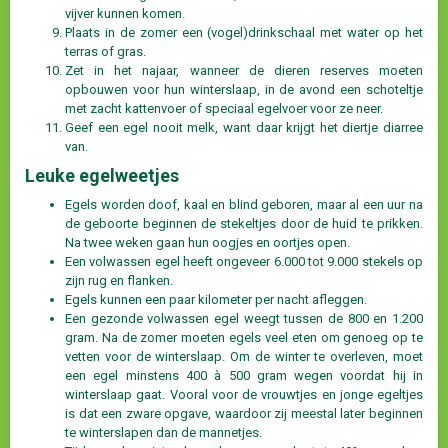
vijver kunnen komen.
Plaats in de zomer een (vogel)drinkschaal met water op het
terras of gras.
Zet in het najaar, wanneer de dieren reserves moeten
opbouwen voor hun winterslaap, in de avond een schoteltje
met zacht kattenvoer of speciaal egelvoer voor ze neer.
Geef een egel nooit melk, want daar krijgt het diertje diarree
van.
Leuke egelweetjes
Egels worden doof, kaal en blind geboren, maar al een uur na
de geboorte beginnen de stekeltjes door de huid te prikken.
Na twee weken gaan hun oogjes en oortjes open.
Een volwassen egel heeft ongeveer 6.000 tot 9.000 stekels op
zijn rug en flanken.
Egels kunnen een paar kilometer per nacht afleggen.
Een gezonde volwassen egel weegt tussen de 800 en 1.200
gram. Na de zomer moeten egels veel eten om genoeg op te
vetten voor de winterslaap. Om de winter te overleven, moet
een egel minstens 400 à 500 gram wegen voordat hij in
winterslaap gaat. Vooral voor de vrouwtjes en jonge egeltjes
is dat een zware opgave, waardoor zij meestal later beginnen
te winterslapen dan de mannetjes.