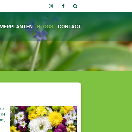
MERPLANTEN
BLOGS
CONTACT
eien
n de
tom,