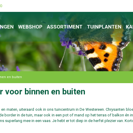
00
INGEN
WEBSHOP
ASSORTIMENT
TUINPLANTEN
KA
nnen en buiten
 voor binnen en buiten
en en maten, uiteraard ook in ons tuincentrum in De Westereen. Chrysanten blo
 in de border in de tuin, maar ook in een pot of mand op het terras of balkon én i
uperlang mee in een vaas. Je hebt er tot diep in de herfst plezier van. Kor