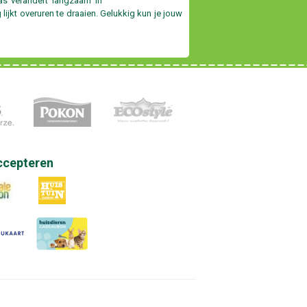
ras verandert langzaam in
g lijkt overuren te draaien. Gelukkig kun je jouw
ccepteren