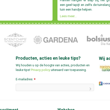
Planten hangen er slap bij, het g
een geel tapijt en zelfs de tuinslan
tuin een handje helpen.
Lees meer...
Producten, acties en leuke tips?
Wij a
Wij houden u op de hoogte van acties, producten en
leuke tips!
Privacy policy
uiteraard van toepassing.
E-mailadres:
*
sortiment
Webshop