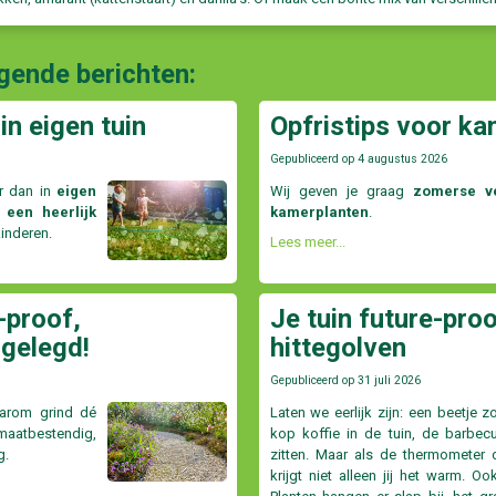
lgende berichten:
in eigen tuin
Opfristips voor ka
Gepubliceerd op
4 augustus 2026
r dan in
eigen
Wij geven je graag
zomerse ve
 een heerlijk
kamerplanten
.
kinderen.
Lees meer...
-proof,
Je tuin future-proo
 gelegd!
hittegolven
Gepubliceerd op
31 juli 2026
aarom grind dé
Laten we eerlijk zijn: een beetje z
atbestendig,
kop koffie in de tuin, de barbecu
g.
zitten. Maar als de thermometer d
krijgt niet alleen jij het warm. Oo