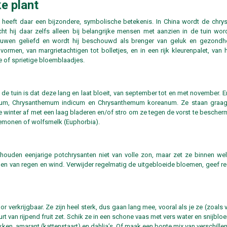
e plant
 heeft daar een bijzondere, symbolische betekenis. In China wordt de chry
ht hij daar zelfs alleen bij belangrijke mensen met aanzien in de tuin wo
eeuwen geliefd en wordt hij beschouwd als brenger van geluk en gezondhe
e vormen, van margrietachtigen tot bolletjes, en in een rijk kleurenpalet, va
e of sprietige bloemblaadjes.
e tuin is dat deze lang en laat bloeit, van september tot en met november. Er
lum, Chrysanthemum indicum en Chrysanthemum koreanum. Ze staan graag i
 winter af met een laag bladeren en/of stro om ze tegen de vorst te bescher
nemonen of wolfsmelk (Euphorbia).
n houden eenjarige potchrysanten niet van volle zon, maar zet ze binnen wel
bben van regen en wind. Verwijder regelmatig de uitgebloeide bloemen, geef r
or verkrijgbaar. Ze zijn heel sterk, dus gaan lang mee, vooral als je ze (zoals v
rt van rijpend fruit zet. Schik ze in een schone vaas met vers water en snijb
kken, amarant (kattenstaart) en dahlia’s. Of maak een bonte mix van verschil