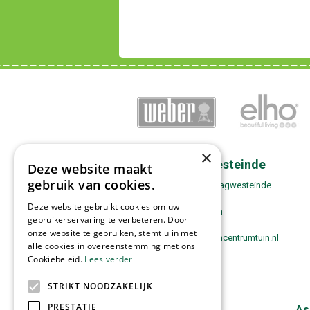
×
Contact Zwaagwesteinde
Deze website maakt
gebruik van cookies.
Tuincentrum Tuin! Zwaagwesteinde
Boppewei 17
Deze website gebruikt cookies om uw
9271 VH De Westereen
gebruikerservaring te verbeteren. Door
0511-443180
onze website te gebruiken, stemt u in met
zwaagwesteinde@tuincentrumtuin.nl
alle cookies in overeenstemming met ons
Cookiebeleid.
Lees verder
STRIKT NOODZAKELIJK
PRESTATIE
Tuincentrum Tuin!
As