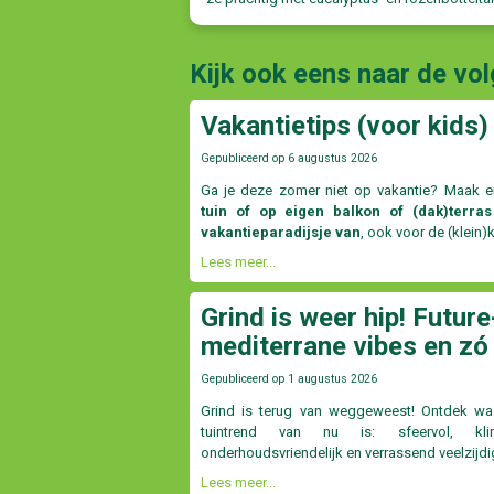
Kijk ook eens naar de vo
Vakantietips (voor kids) 
Gepubliceerd op
6 augustus 2026
Ga je deze zomer niet op vakantie? Maak e
tuin of op eigen balkon of (dak)terras
vakantieparadijsje van
, ook voor de (klein)
Lees meer...
Grind is weer hip! Future
mediterrane vibes en zó
Gepubliceerd op
1 augustus 2026
Grind is terug van weggeweest! Ontdek w
tuintrend van nu is: sfeervol, klima
onderhoudsvriendelijk en verrassend veelzijdi
Lees meer...