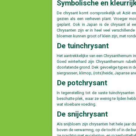
Symbolische en kleurrijk
De chrysant komt oorspronkelijk uit Azië en
gezien als een verheven plant. Vroeger moc
geplant. Ook in Japan is de chrysant al 
Chrysanten zijn er in heel veel verschillend
bloemen kunnen groot of klein zijn, met rond
De tuinchrysant
Het aantrekkelijke van een Chrysanthemum in d
Goed winterhard zijn Chrysanthemum rubel
doorlatende grond. Dek gevoelige types in de
siergrassen, klimop, (rots)heide, Japanse a
De potchrysant
In tegenstelling tot de vaste tuinchrysante
beschutte plek, waar ze weinig te lijden he
wat vloeibare voeding.
De snijchrysant
Als snijbloem zijn chrysanten het hele jaar do
boven de verwarmng, op de tocht of in de buu
ze prachtig met eucalyptus- en rozenbottelta