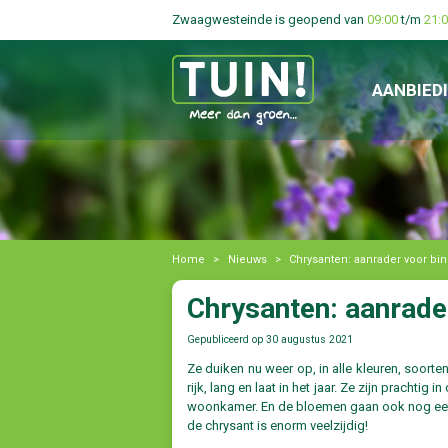
Zwaagwesteinde is geopend van
09:00
t/m
21:
AANBIED
Home
>
Nieuws
>
Chrysanten: aanrader voor bi
Chrysanten: aanrader
Gepubliceerd op
30 augustus 2021
Ze duiken nu weer op, in alle kleuren, soort
rijk, lang en laat in het jaar. Ze zijn prachtig
woonkamer. En de bloemen gaan ook nog eens s
de chrysant is enorm veelzijdig!