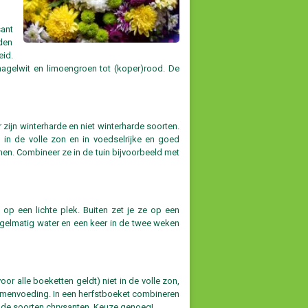
sant
rden
id.
n hagelwit en limoengroen tot (koper)rood. De
 zijn winterharde en niet winterharde soorten.
n de volle zon en in voedselrijke en goed
men. Combineer ze in de tuin bijvoorbeeld met
 op een lichte plek. Buiten zet je ze op een
egelmatig water en een keer in de twee weken
oor alle boeketten geldt) niet in de volle zon,
loemenvoeding. In een herfstboeket combineren
lende soorten chrysanten. Keuze genoeg!