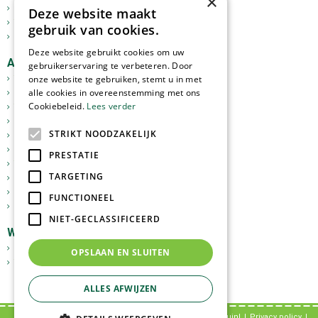
×
Mediterrane bomen
Deze website maakt
Tuinplanten
gebruik van cookies.
Kerst
Deze website gebruikt cookies om uw
Assortiment
gebruikerservaring te verbeteren. Door
onze website te gebruiken, stemt u in met
Tuinplanten
alle cookies in overeenstemming met ons
Kamerplanten
Cookiebeleid.
Lees verder
Tuinverlichting
Potterie
STRIKT NOODZAKELIJK
Meststoffen
Graszoden
PRESTATIE
Tuingereedschap
TARGETING
Vijverartikelen
Sfeer en Cadeau
FUNCTIONEEL
Dierbenodigdheden
NIET-GECLASSIFICEERD
Webshop
GoedkopeOlijfbomen.nl
OPSLAAN EN SLUITEN
Tuinplantenonline.nl
ALLES AFWIJZEN
© Tuincentrum Tuin!
Privacy policy