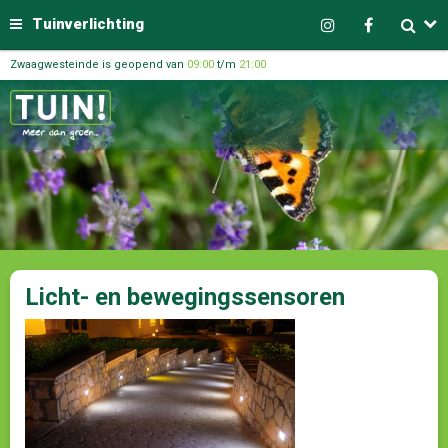
Tuinverlichting
Zwaagwesteinde is geopend van
09:00
t/m
21:00
Licht- en bewegingssensoren