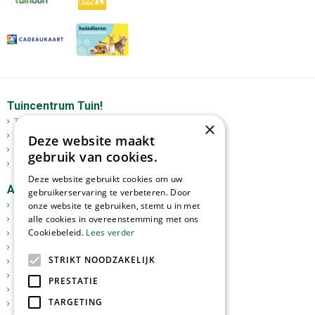
Tuincentrum Tuin!
Tuincentrum
×
Mediterrane bomen
Deze website maakt
Tuinplanten
gebruik van cookies.
Kerst
Deze website gebruikt cookies om uw
Assortiment
gebruikerservaring te verbeteren. Door
onze website te gebruiken, stemt u in met
Tuinplanten
alle cookies in overeenstemming met ons
Kamerplanten
Cookiebeleid.
Lees verder
Tuinverlichting
Potterie
STRIKT NOODZAKELIJK
Meststoffen
Graszoden
PRESTATIE
Tuingereedschap
TARGETING
Vijverartikelen