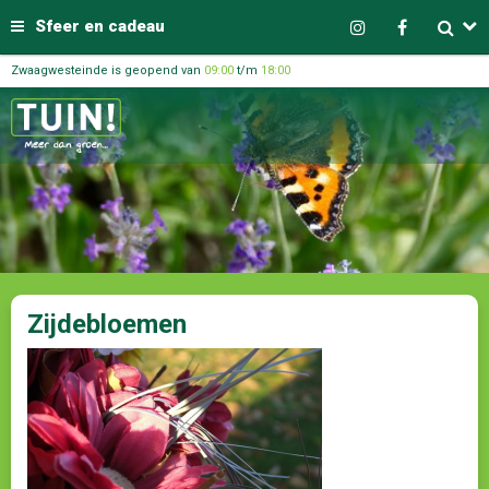
Sfeer en cadeau
Zwaagwesteinde is geopend van
09:00
t/m
18:00
Zijdebloemen