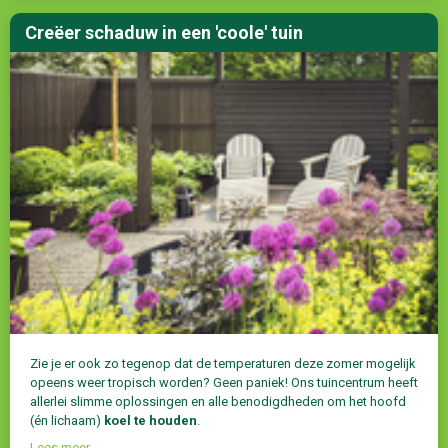
Creëer schaduw in een 'coole' tuin
Zie je er ook zo tegenop dat de temperaturen deze zomer mogelijk
opeens weer tropisch worden? Geen paniek! Ons tuincentrum heeft
allerlei slimme oplossingen en alle benodigdheden om het hoofd
(én lichaam)
koel te houden
.
Lees meer...