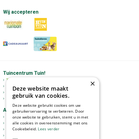
Wij accepteren
Tuincentrum Tuin!
Tuincentrum
×
Mediterrane bomen
Deze website maakt
Tuinplanten
gebruik van cookies.
Kerst
Deze website gebruikt cookies om uw
Assortiment
gebruikerservaring te verbeteren. Door
onze website te gebruiken, stemt u in met
Tuinplanten
alle cookies in overeenstemming met ons
Kamerplanten
Cookiebeleid.
Lees verder
Tuinverlichting
Potterie