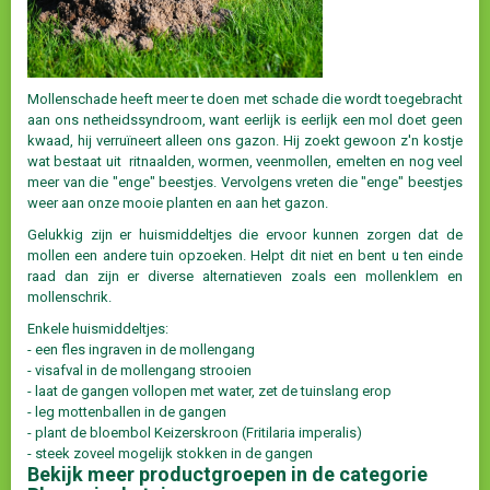
Mollenschade heeft meer te doen met schade die wordt toegebracht
aan ons netheidssyndroom, want eerlijk is eerlijk een mol doet geen
kwaad, hij verruïneert alleen ons gazon. Hij zoekt gewoon z'n kostje
wat bestaat uit ritnaalden, wormen, veenmollen, emelten en nog veel
meer van die "enge" beestjes. Vervolgens vreten die "enge" beestjes
weer aan onze mooie planten en aan het gazon.
Gelukkig zijn er huismiddeltjes die ervoor kunnen zorgen dat de
mollen een andere tuin opzoeken. Helpt dit niet en bent u ten einde
raad dan zijn er diverse alternatieven zoals een mollenklem en
mollenschrik.
Enkele huismiddeltjes:
- een fles ingraven in de mollengang
- visafval in de mollengang strooien
- laat de gangen vollopen met water, zet de tuinslang erop
- leg mottenballen in de gangen
- plant de bloembol Keizerskroon (Fritilaria imperalis)
- steek zoveel mogelijk stokken in de gangen
Bekijk meer productgroepen in de categorie