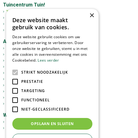
Tuincentrum Tuin!
Tuincentrum
×
Mediterrane bomen
Deze website maakt
Tuinplanten
gebruik van cookies.
Kerst
Deze website gebruikt cookies om uw
Assortiment
gebruikerservaring te verbeteren. Door
onze website te gebruiken, stemt u in met
Tuinplanten
alle cookies in overeenstemming met ons
Kamerplanten
Cookiebeleid.
Lees verder
Tuinverlichting
Potterie
STRIKT NOODZAKELIJK
Meststoffen
Graszoden
PRESTATIE
Tuingereedschap
TARGETING
Vijverartikelen
Sfeer en Cadeau
FUNCTIONEEL
Dierbenodigdheden
NIET-GECLASSIFICEERD
Webshop
GoedkopeOlijfbomen.nl
OPSLAAN EN SLUITEN
Tuinplantenonline.nl