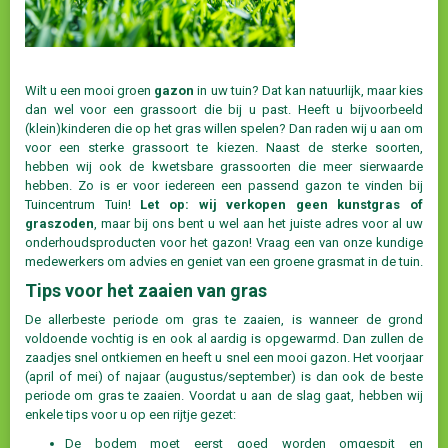
Wilt u een mooi groen
gazon
in uw tuin? Dat kan natuurlijk, maar kies
dan wel voor een grassoort die bij u past. Heeft u bijvoorbeeld
(klein)kinderen die op het gras willen spelen? Dan raden wij u aan om
voor een sterke grassoort te kiezen. Naast de sterke soorten,
hebben wij ook de kwetsbare grassoorten die meer sierwaarde
hebben. Zo is er voor iedereen een passend gazon te vinden bij
Tuincentrum Tuin!
Let op: wij verkopen geen kunstgras of
graszoden
, maar bij ons bent u wel aan het juiste adres voor al uw
onderhoudsproducten voor het gazon! Vraag een van onze kundige
medewerkers om advies en geniet van een groene grasmat in de tuin.
Tips voor het zaaien van gras
De allerbeste periode om gras te zaaien, is wanneer de grond
voldoende vochtig is en ook al aardig is opgewarmd. Dan zullen de
zaadjes snel ontkiemen en heeft u snel een mooi gazon. Het voorjaar
(april of mei) of najaar (augustus/september) is dan ook de beste
periode om gras te zaaien. Voordat u aan de slag gaat, hebben wij
enkele tips voor u op een rijtje gezet:
De bodem moet eerst goed worden omgespit en