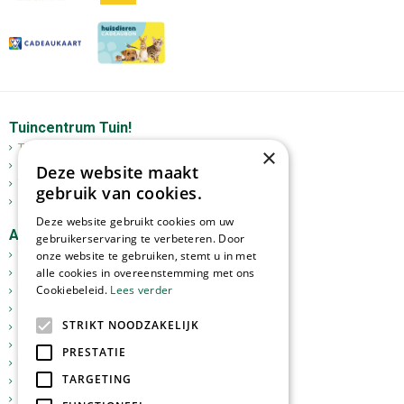
Tuincentrum Tuin!
Tuincentrum
×
Mediterrane bomen
Deze website maakt
Tuinplanten
gebruik van cookies.
Kerst
Deze website gebruikt cookies om uw
Assortiment
gebruikerservaring te verbeteren. Door
onze website te gebruiken, stemt u in met
Tuinplanten
alle cookies in overeenstemming met ons
Kamerplanten
Cookiebeleid.
Lees verder
Tuinverlichting
Potterie
STRIKT NOODZAKELIJK
Meststoffen
Graszoden
PRESTATIE
Tuingereedschap
TARGETING
Vijverartikelen
Sfeer en Cadeau