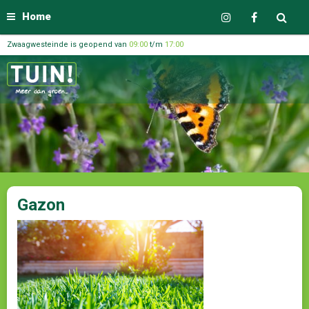
Home
Zwaagwesteinde is geopend van
09:00
t/m
17:00
Gazon